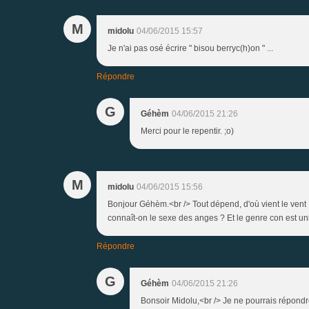
M
midolu
04/06/2015 15:57
Je n'ai pas osé écrire " bisou berryc(h)on " ...
Répondre
G
Géhèm
04/06/2015 21:26
Merci pour le repentir. ;o)
M
midolu
04/06/2015 15:56
Bonjour Géhèm.<br /> Tout dépend, d'où vient le vent ...
connaît-on le sexe des anges ? Et le genre con est uni
Répondre
G
Géhèm
04/06/2015 21:26
Bonsoir Midolu,<br /> Je ne pourrais répondr