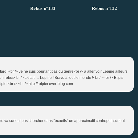
Rébus n°133
Rébus n°132
ard !<br /> Je ne suis pourtant pas du genre<br /> à aller voir Lépine ailleurs
n rébus<br /> c’était … Lépine ! Bravo à tout le monde !<br /> <br /> Et pis
tpier<br /> <br /> http://rotpier.over-blog.com
Et ne va surtout pas chercher dans "écueils" un approximatif contrepet, surtout