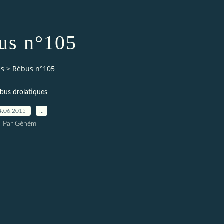
us n°105
es
>
Rébus n°105
bus drolatiques
4.06.2015
…
Par Géhèm