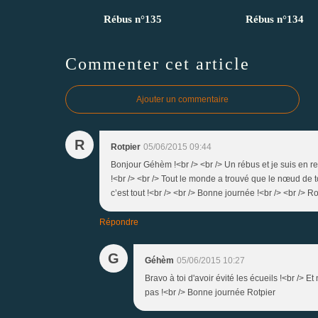
Rébus n°135
Rébus n°134
Commenter cet article
Ajouter un commentaire
R
Rotpier
05/06/2015 09:44
Bonjour Géhèm !<br /> <br /> Un rébus et je suis en ret
!<br /> <br /> Tout le monde a trouvé que le nœud de to
c’est tout !<br /> <br /> Bonne journée !<br /> <br /> Ro
Répondre
G
Géhèm
05/06/2015 10:27
Bravo à toi d'avoir évité les écueils !<br /> 
pas !<br /> Bonne journée Rotpier