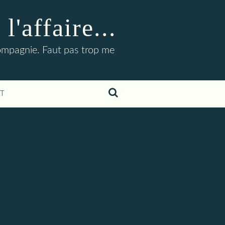
'affaire...
compagnie. Faut pas trop me
T