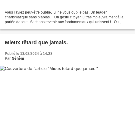
Vous l'aviez peut-être oublié, lui ne vous oublie pas. Un leader
charismatique sans blablas. ...Un geste citoyen ultrasimple, vraiment à la
portée de tous. Sachons revenir aux fondamentaux qui unissent ! - Oui,
profondément Français de cœur et d'esprit,...
Mieux têtard que jamais.
Publié le 13/02/2024 à 14:28
Par
Géhèm