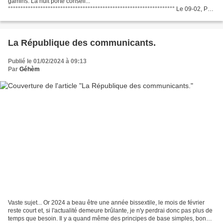
gamins. La nuit porte conseil... °°°°°°°°°°°°°°°°°°°°°°°°°°°°°°°°°°°°°°°°°°°°°°°°°
°°°°°°°°°°°°°°°°°°°°°°°°°°°°°°°°°°°°°°°°°°°°°°°°°°°°°°°°°°°°°°°°°°° Le 09-02, PM
Une cata de plus...
La République des communicants.
Publié le 01/02/2024 à 09:13
Par
Géhèm
Vaste sujet... Or 2024 a beau être une année bissextile, le mois de février
reste court et, si l'actualité demeure brûlante, je n'y perdrai donc pas plus de
temps que besoin. Il y a quand même des principes de base simples, bon