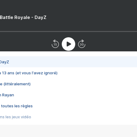
 Battle Royale - DayZ
 DayZ
 a 13 ans (et vous l'avez ignoré)
e (littéralement)
im Rayan
 toutes les règles
s les jeux vidéo
us choquant de Rockstar ? - Le scandale BULLY