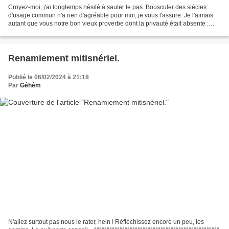
Croyez-moi, j'ai longtemps hésité à sauter le pas. Bousculer des siècles
d'usage commun n'a rien d'agréable pour moi, je vous l'assure. Je l'aimais
autant que vous notre bon vieux proverbe dont la privauté était absente :
mieux votard que jamais. Et,...
Renamiement mitisnériel.
Publié le 06/02/2024 à 21:18
Par
Géhèm
N'allez surtout pas nous le rater, hein ! Réfléchissez encore un peu, les