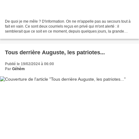
De quoi je me mêle ? D'information. On ne m'appelle pas au secours tout à
fait en vain. Ce sont deux courriels reçus en privé qui m'ont alerté : il
semblerait que ce soit en ce moment, depuis quelques jours, la grande
panique sur la plateforme CanalBlog....
Tous derrière Auguste, les patriotes...
Publié le 19/02/2024 à 06:00
Par
Géhèm