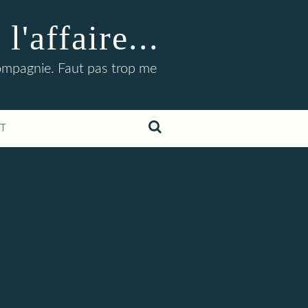
'affaire...
compagnie. Faut pas trop me
T