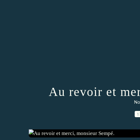
Au revoir et me
Nos
1