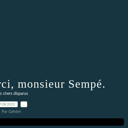
rci, monsieur Sempé.
 chers disparus
7.08.2022
…
Par Géhèm