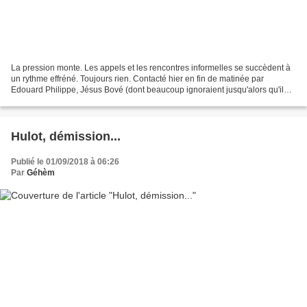
La pression monte. Les appels et les rencontres informelles se succèdent à
un rythme effréné. Toujours rien. Contacté hier en fin de matinée par
Edouard Philippe, Jésus Bové (dont beaucoup ignoraient jusqu'alors qu'il
pût être une option, y compris dans...
Hulot, démission...
Publié le 01/09/2018 à 06:26
Par
Géhèm