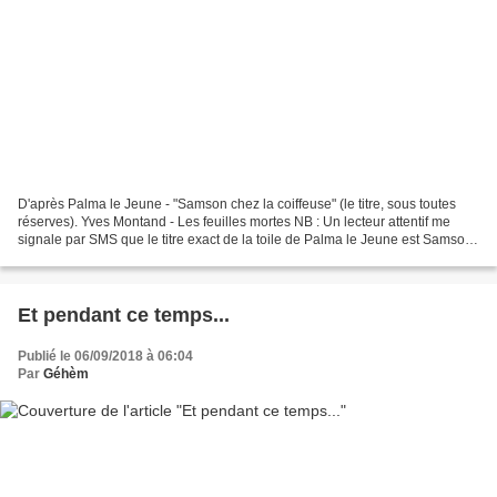
D'après Palma le Jeune - "Samson chez la coiffeuse" (le titre, sous toutes
réserves). Yves Montand - Les feuilles mortes NB : Un lecteur attentif me
signale par SMS que le titre exact de la toile de Palma le Jeune est Samson
et Dalila et m'avise dans...
Et pendant ce temps...
Publié le 06/09/2018 à 06:04
Par
Géhèm