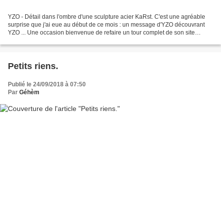
YZO - Détail dans l'ombre d'une sculpture acier KaRst. C'est une agréable
surprise que j'ai eue au début de ce mois : un message d'YZO découvrant
YZO ... Une occasion bienvenue de refaire un tour complet de son site
(Portfolio, A propos, Actualités) et...
Petits riens.
Publié le 24/09/2018 à 07:50
Par
Géhèm