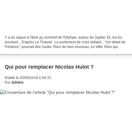
Y a du vague à l'âme au sommet de l'Olympe, autour de Jupiter. Et, ma foi,
pourtant... D'après Le Tintoret : Le portement de croix (détail)... "Un détail de
l'Histoire", pourrait dire l'autre. Rien de bien nouveau, en effet. Rien qui
puisse, à mes yeux...
Qui pour remplacer Nicolas Hulot ?
Publié le 03/09/2018 à 00:31
Par
Géhèm