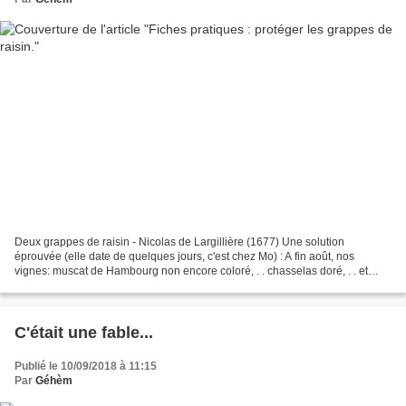
Deux grappes de raisin - Nicolas de Largillière (1677) Une solution
éprouvée (elle date de quelques jours, c'est chez Mo) : A fin août, nos
vignes: muscat de Hambourg non encore coloré, . . chasselas doré, . . et
Ampelia Perdin semblent bien sans défense....
C'était une fable...
Publié le 10/09/2018 à 11:15
Par
Géhèm