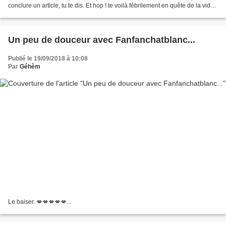
conclure un article, tu te dis. Et hop ! te voilà fébrilement en quête de la vidéo
ad hoc... Oh ! mais trop...
Un peu de douceur avec Fanfanchatblanc...
Publié le 19/09/2018 à 10:08
Par
Géhèm
Le baiser. 💋💋💋💋💋...