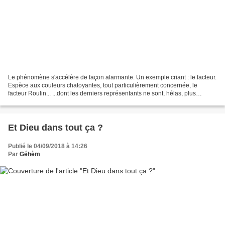
Le phénomène s'accélère de façon alarmante. Un exemple criant : le facteur.
Espèce aux couleurs chatoyantes, tout particulièrement concernée, le
facteur Roulin... ...dont les derniers représentants ne sont, hélas, plus
visibles que dans des musées dispersés...
Et Dieu dans tout ça ?
Publié le 04/09/2018 à 14:26
Par
Géhèm