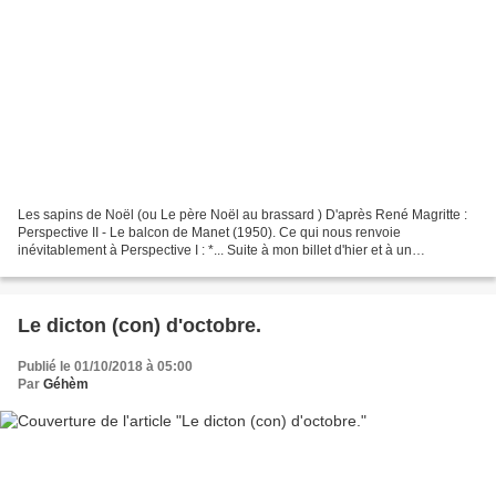
Les sapins de Noël (ou Le père Noël au brassard ) D'après René Magritte :
Perspective II - Le balcon de Manet (1950). Ce qui nous renvoie
inévitablement à Perspective I : *... Suite à mon billet d'hier et à un
commentaire de Durdur , le seul blogopote...
Le dicton (con) d'octobre.
Publié le 01/10/2018 à 05:00
Par
Géhèm