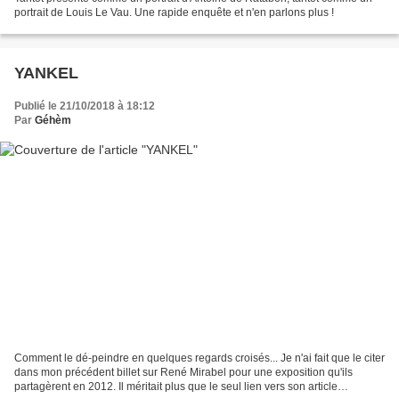
portrait de Louis Le Vau. Une rapide enquête et n'en parlons plus !
YANKEL
Publié le 21/10/2018 à 18:12
Par
Géhèm
Comment le dé-peindre en quelques regards croisés... Je n'ai fait que le citer
dans mon précédent billet sur René Mirabel pour une exposition qu'ils
partagèrent en 2012. Il méritait plus que le seul lien vers son article