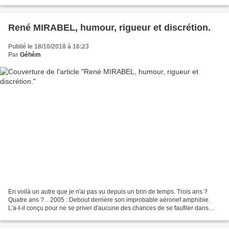
Wikipédia , assez sommaire. C'est...
René MIRABEL, humour, rigueur et discrétion.
Publié le 18/10/2018 à 16:23
Par
Géhèm
En voilà un autre que je n'ai pas vu depuis un brin de temps. Trois ans ?
Quatre ans ?... 2005 : Debout derrière son improbable aéronef amphibie.
L'a-t-il conçu pour ne se priver d'aucune des chances de se faufiler dans
l'éternité artistique ? Ou, s'agissant...