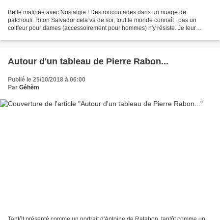
Belle matinée avec Nostalgie ! Des roucoulades dans un nuage de
patchouli. Riton Salvador cela va de soi, tout le monde connaît : pas un
coiffeur pour dames (accessoirement pour hommes) n'y résiste. Je leur
laisse fredonner la suite autant que ça leur...
Autour d'un tableau de Pierre Rabon...
Publié le 25/10/2018 à 06:00
Par
Géhèm
Tantôt présenté comme un portrait d'Antoine de Ratabon, tantôt comme un