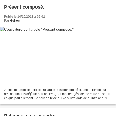
Présent composé.
Publié le 14/10/2018 à 06:01
Par
Géhèm
Je trie, je range, je jette, ce faisant je suis bien obligé quand je tombe sur
des documents déjà un peu anciens, par moi rédigés, de me relire ne serait-
ce que partiellement. Le bout de texte qui va suivre date de quinze ans. Ne
me demandez pas dans...
Patience, ça va viendre...