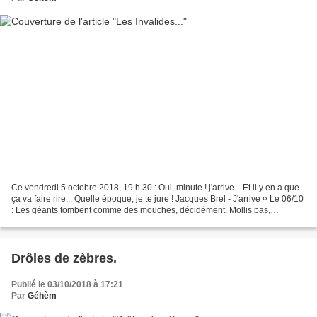
Ce vendredi 5 octobre 2018, 19 h 30 : Oui, minute ! j'arrive... Et il y en a que
ça va faire rire... Quelle époque, je te jure ! Jacques Brel - J'arrive ¤ Le 06/10
: Les géants tombent comme des mouches, décidément. Mollis pas,
champion ! Montserrat...
Drôles de zèbres.
Publié le 03/10/2018 à 17:21
Par
Géhèm