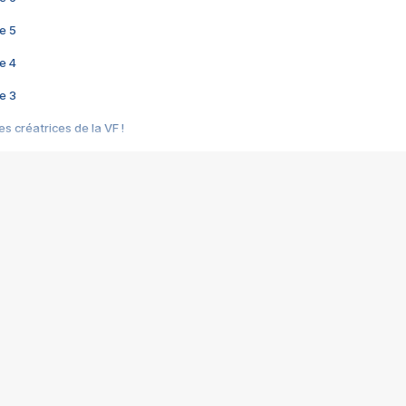
e 5
e 4
e 3
s créatrices de la VF !
e 2
e 1
e Mektoub My Love arrive enfin ! Rencontre avec Shaïn Boumedine et Sal
i : après Toni en famille
elle réalise le bouleversant Dites lui que je l'aime
ais ! Rencontre autour de Vie privée de Rebecca Zlotowski
 de Marguerite, Grave... Rencontre avec Ella Rumpf
 Les Rêveurs, un film intime sur la santé mentale