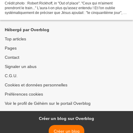
Crédit photo : Robert Rickhoff, in "Out of place". "Ceux qui m'aiment
prendront le train..." L'aura-t-on plus qu'assez entendu ! Et l'on oublie
systématiquement de préciser que Jésus ajoutait : "le cinquantième jour", ce
qui en grec ancien se dit πεντηκοστὴ...
Hébergé par Overblog
Top articles
Pages
Contact
Signaler un abus
C.G.U.
Cookies et données personnelles
Préférences cookies
Voir le profil de Géhèm sur le portail Overblog
Créer un blog sur Overblog
Créer un blog