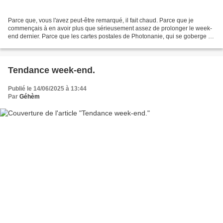
Parce que, vous l'avez peut-être remarqué, il fait chaud. Parce que je
commençais à en avoir plus que sérieusement assez de prolonger le week-
end dernier. Parce que les cartes postales de Photonanie, qui se goberge en
Suisse, tardent à arriver... (Est-ce...
Tendance week-end.
Publié le 14/06/2025 à 13:44
Par
Géhèm