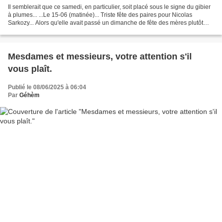
Il semblerait que ce samedi, en particulier, soit placé sous le signe du gibier
à plumes... ...Le 15-06 (matinée)... Triste fête des paires pour Nicolas
Sarkozy... Alors qu'elle avait passé un dimanche de fête des mères plutôt
tranquille, le 25 mai dernier,...
Mesdames et messieurs, votre attention s'il
vous plaît.
Publié le 08/06/2025 à 06:04
Par
Géhèm