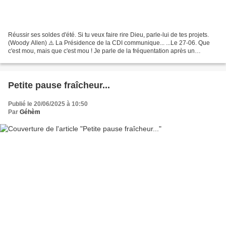
Réussir ses soldes d'été. Si tu veux faire rire Dieu, parle-lui de tes projets.
(Woody Allen) ⚠️ La Présidence de la CDI communique... ...Le 27-06. Que
c'est mou, mais que c'est mou ! Je parle de la fréquentation après un
deuxième jour de soldes. Peut-être,...
Petite pause fraîcheur...
Publié le 20/06/2025 à 10:50
Par
Géhèm