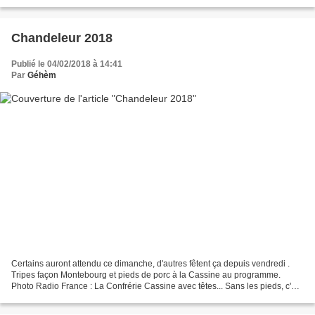
d'une amie.
Chandeleur 2018
Publié le 04/02/2018 à 14:41
Par
Géhèm
Certains auront attendu ce dimanche, d'autres fêtent ça depuis vendredi .
Tripes façon Montebourg et pieds de porc à la Cassine au programme.
Photo Radio France : La Confrérie Cassine avec têtes... Sans les pieds, c'est
mieux. Bon, les tripes et les pieds...