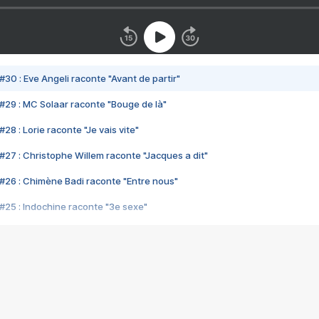
#30 : Eve Angeli raconte "Avant de partir"
#29 : MC Solaar raconte "Bouge de là"
28 : Lorie raconte "Je vais vite"
#27 : Christophe Willem raconte "Jacques a dit"
#26 : Chimène Badi raconte "Entre nous"
#25 : Indochine raconte "3e sexe"
#24 : Zaho raconte "C'est chelou"
#23 : Patrick Bruel raconte "Au café des délices"
#22 : Kyo raconte "Le chemin"
#21 : Nolwenn Leroy raconte "Cassé"