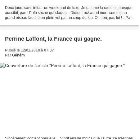
Deux jours sans infos : un week-end de luxe. Je rallume la radio et, presque
aussitôt, pan ! l'info sèche qui claque... Didier Lockwood mort, comme un
grand oiseau fauché en plein vol par un coup de feu. Oh non, pas lui ! ...Pas
lui ! Pourtant si. Alors...
Perrine Laffont, la France qui gagne.
Publié le 12/02/2018 à 07:37
Par
Géhèm
Sincèrement content pour elle. ...Vingt ans de moins que l'autre, ce n'est pas