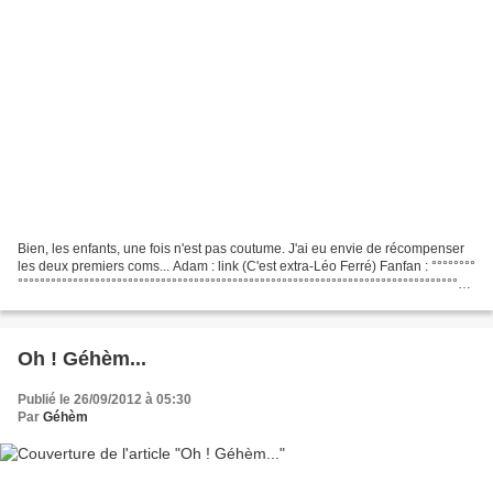
Bien, les enfants, une fois n'est pas coutume. J'ai eu envie de récompenser
les deux premiers coms... Adam : link (C'est extra-Léo Ferré) Fanfan : °°°°°°°°
°°°°°°°°°°°°°°°°°°°°°°°°°°°°°°°°°°°°°°°°°°°°°°°°°°°°°°°°°°°°°°°°°°°°°°°°°°°°°°°°°°°
°°°°°°°°°°°°°°°°°°°°°°°°°...
Oh ! Géhèm...
Publié le 26/09/2012 à 05:30
Par
Géhèm