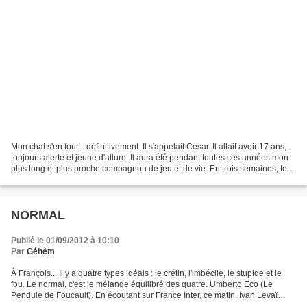
Mon chat s'en fout... définitivement. Il s'appelait César. Il allait avoir 17 ans,
toujours alerte et jeune d'allure. Il aura été pendant toutes ces années mon
plus long et plus proche compagnon de jeu et de vie. En trois semaines, tout
s'est détraqué,...
NORMAL
Publié le 01/09/2012 à 10:10
Par
Géhèm
À François... Il y a quatre types idéals : le crétin, l'imbécile, le stupide et le
fou. Le normal, c'est le mélange équilibré des quatre. Umberto Eco (Le
Pendule de Foucault). En écoutant sur France Inter, ce matin, Ivan Levaï
livrer cette citation dans...