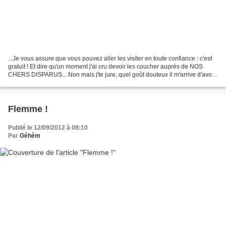
...Je vous assure que vous pouvez aller les visiter en toute confiance : c'est
gratuit ! Et dire qu'un moment j'ai cru devoir les coucher auprès de NOS
CHERS DISPARUS... Non mais j'te jure, quel goût douteux il m'arrive d'avoir
! ELLE , victime d'embarras...
Flemme !
Publié le 12/09/2012 à 08:10
Par
Géhèm