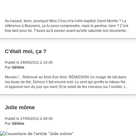
Au hasard, tiens, pourquoi Miss Chou m'a-t-elle baptisé Garot Morille ? La
réfèrence à Brassens, ça tu peux comprendre, mais la genèse, hein ? C'est
trop tard pour toi. T'avais qu'à passer avant qu'elle saborde son deuxième
blog pour se libérer d'une...
C'était moi, ça ?
Publié le 29/09/2012 à 10:45
Par
Géhèm
Mouais !... Retrouvé au fond d'un tiroir. RÉMISSION Un nuage de lait dans
ma tasse de thé, Dehors il fait encore nuit. Le vent qui gonfle le rideau Ne
m’apprend rien du jour qui vient. Et le soleil de tes cheveux sur l’oreiller. La
marmelade blonde sur...
Jolie môme
Publié le 27/09/2012 à 08:45
Par
Géhèm