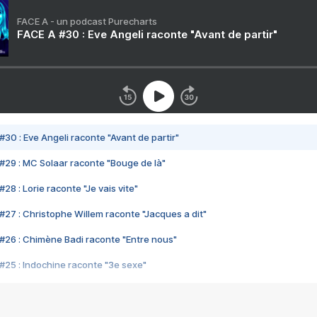
FACE A - un podcast Purecharts
FACE A #30 : Eve Angeli raconte "Avant de partir"
#30 : Eve Angeli raconte "Avant de partir"
#29 : MC Solaar raconte "Bouge de là"
28 : Lorie raconte "Je vais vite"
#27 : Christophe Willem raconte "Jacques a dit"
#26 : Chimène Badi raconte "Entre nous"
#25 : Indochine raconte "3e sexe"
#24 : Zaho raconte "C'est chelou"
#23 : Patrick Bruel raconte "Au café des délices"