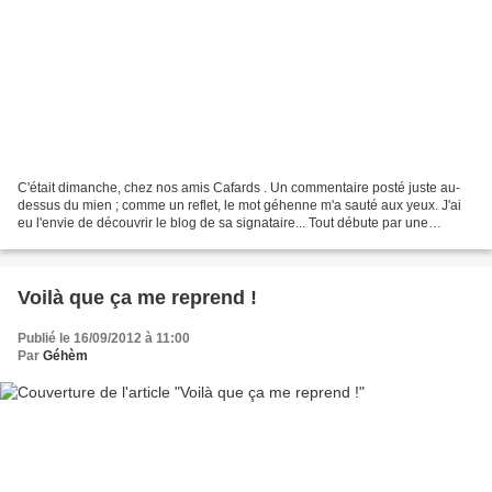
C'était dimanche, chez nos amis Cafards . Un commentaire posté juste au-
dessus du mien ; comme un reflet, le mot géhenne m'a sauté aux yeux. J'ai
eu l'envie de découvrir le blog de sa signataire... Tout débute par une
bannière austère : ...J'ai commencé...
Voilà que ça me reprend !
Publié le 16/09/2012 à 11:00
Par
Géhèm