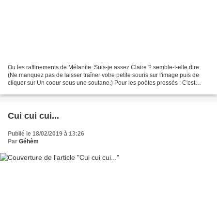
Ou les raffinements de Mélanite. Suis-je assez Claire ? semble-t-elle dire.
(Ne manquez pas de laisser traîner votre petite souris sur l'image puis de
cliquer sur Un coeur sous une soutane.) Pour les poètes pressés : C'est
l'printemps - Pierre Perret ¤...
Cui cui cui...
Publié le 18/02/2019 à 13:26
Par
Géhèm