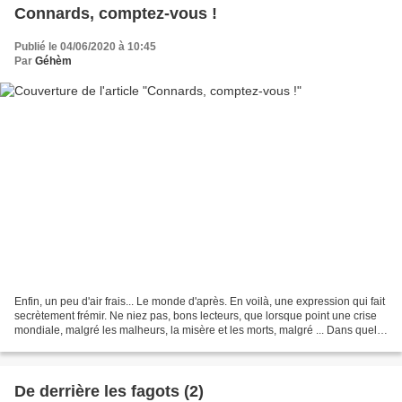
Connards, comptez-vous !
Publié le 04/06/2020 à 10:45
Par
Géhèm
Enfin, un peu d'air frais... Le monde d'après. En voilà, une expression qui fait
secrètement frémir. Ne niez pas, bons lecteurs, que lorsque point une crise
mondiale, malgré les malheurs, la misère et les morts, malgré ... Dans quelle
catégorie faire...
De derrière les fagots (2)