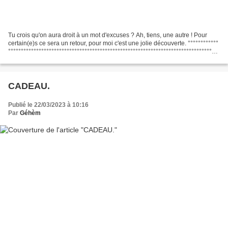
Tu crois qu'on aura droit à un mot d'excuses ? Ah, tiens, une autre ! Pour
certain(e)s ce sera un retour, pour moi c'est une jolie découverte. °°°°°°°°°°°°
°°°°°°°°°°°°°°°°°°°°°°°°°°°°°°°°°°°°°°°°°°°°°°°°°°°°°°°°°°°°°°°°°°°°°°°°°°°°°°°°°°°
°°°°°°°°°°°°°°°°°°°°°...
CADEAU.
Publié le 22/03/2023 à 10:16
Par
Géhèm