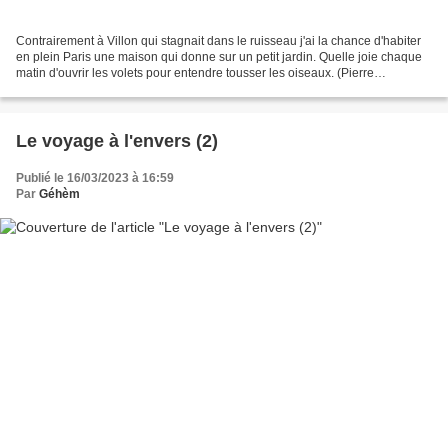
Contrairement à Villon qui stagnait dans le ruisseau j'ai la chance d'habiter
en plein Paris une maison qui donne sur un petit jardin. Quelle joie chaque
matin d'ouvrir les volets pour entendre tousser les oiseaux. (Pierre
Desproges) Il m'arrive encore...
Le voyage à l'envers (2)
Publié le 16/03/2023 à 16:59
Par
Géhèm