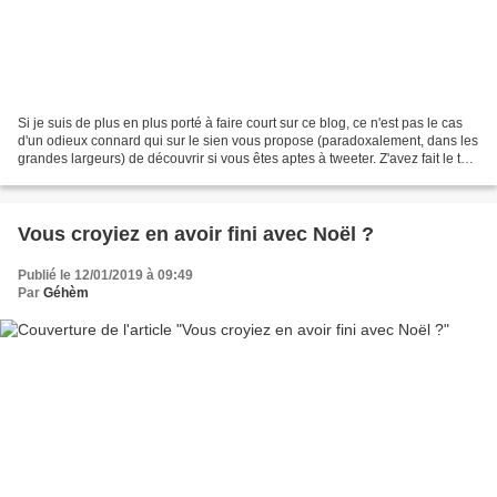
Si je suis de plus en plus porté à faire court sur ce blog, ce n'est pas le cas
d'un odieux connard qui sur le sien vous propose (paradoxalement, dans les
grandes largeurs) de découvrir si vous êtes aptes à tweeter. Z'avez fait le test
? Z'êtes prêt(e)s...
Vous croyiez en avoir fini avec Noël ?
Publié le 12/01/2019 à 09:49
Par
Géhèm