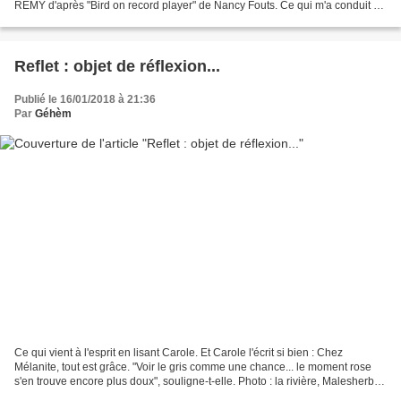
REMY d'après "Bird on record player" de Nancy Fouts. Ce qui m'a conduit à
la découverte du site...
Reflet : objet de réflexion...
Publié le 16/01/2018 à 21:36
Par
Géhèm
Ce qui vient à l'esprit en lisant Carole. Et Carole l'écrit si bien : Chez
Mélanite, tout est grâce. "Voir le gris comme une chance... le moment rose
s'en trouve encore plus doux", souligne-t-elle. Photo : la rivière, Malesherbes
Alma y ajoute l'espièglerie....