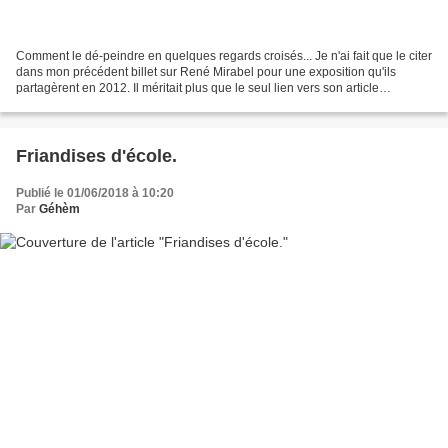
Comment le dé-peindre en quelques regards croisés... Je n'ai fait que le citer
dans mon précédent billet sur René Mirabel pour une exposition qu'ils
partagèrent en 2012. Il méritait plus que le seul lien vers son article
Wikipédia , assez sommaire. C'est...
Friandises d'école.
Publié le 01/06/2018 à 10:20
Par
Géhèm