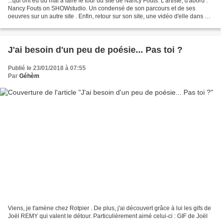
...qui ont eu du mal à faire le tour du site de Nancy Fouts. L'artiste, d'abord :
Nancy Fouts on SHOWstudio. Un condensé de son parcours et de ses
oeuvres sur un autre site . Enfin, retour sur son site, une vidéo d'elle dans sa
maison-atelier : Et puisque...
J'ai besoin d'un peu de poésie... Pas toi ?
Publié le 23/01/2018 à 07:55
Par
Géhèm
Viens, je t'amène chez Rotpier . De plus, j'ai découvert grâce à lui les gifs de
Joël REMY qui valent le détour. Particulièrement aimé celui-ci : GIF de Joël