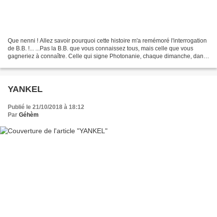
Que nenni ! Allez savoir pourquoi cette histoire m'a remémoré l'interrogation
de B.B. !... ...Pas la B.B. que vous connaissez tous, mais celle que vous
gagneriez à connaître. Celle qui signe Photonanie, chaque dimanche, dans
les commentaires dédiés aux...
YANKEL
Publié le 21/10/2018 à 18:12
Par
Géhèm