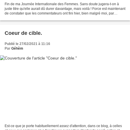
Fin de ma Journée Internationale des Femmes. Sans doute jugera-t-on à
juste titre qu'elle aurait dû durer davantage, mais voilà ! Force est maintenant
de constater que les commentateurs ont fini hier, bien malgré moi, par
s'éloigner considérablement du...
Coeur de cible.
Publié le 27/02/2021 à 11:16
Par
Géhèm
Est-ce que je porte habituellement assez d'attention, dans ce blog, à celles