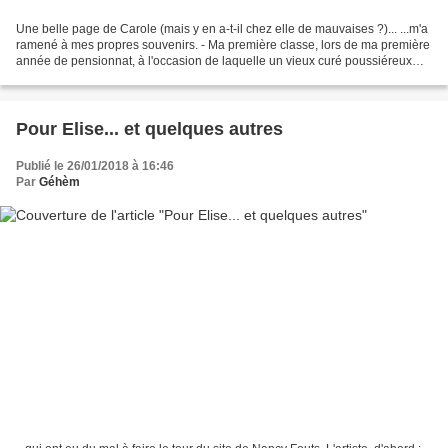
Une belle page de Carole (mais y en a-t-il chez elle de mauvaises ?)... ...m'a
ramené à mes propres souvenirs. - Ma première classe, lors de ma première
année de pensionnat, à l'occasion de laquelle un vieux curé poussiéreux
nous fit la lecture de La...
Pour Elise... et quelques autres
Publié le 26/01/2018 à 16:46
Par
Géhèm