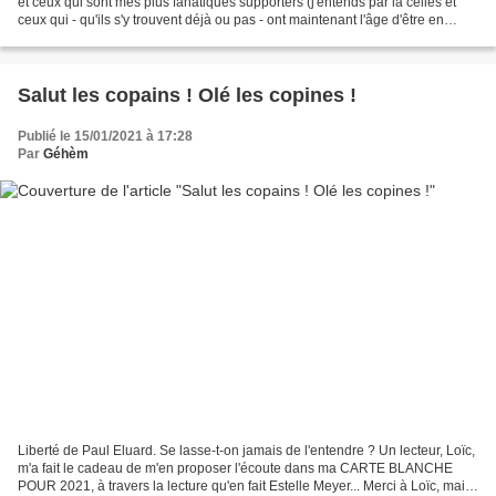
et ceux qui sont mes plus fanatiques supporters (j'entends par là celles et
ceux qui - qu'ils s'y trouvent déjà ou pas - ont maintenant l'âge d'être en
EHPAD) ? Sans doute pas....
Salut les copains ! Olé les copines !
Publié le 15/01/2021 à 17:28
Par
Géhèm
Liberté de Paul Eluard. Se lasse-t-on jamais de l'entendre ? Un lecteur, Loïc,
m'a fait le cadeau de m'en proposer l'écoute dans ma CARTE BLANCHE
POUR 2021, à travers la lecture qu'en fait Estelle Meyer... Merci à Loïc, mais