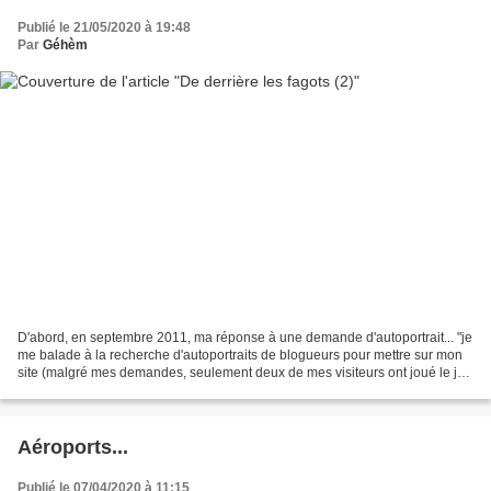
Publié le 21/05/2020 à 19:48
Par
Géhèm
D'abord, en septembre 2011, ma réponse à une demande d'autoportrait... "je
me balade à la recherche d'autoportraits de blogueurs pour mettre sur mon
site (malgré mes demandes, seulement deux de mes visiteurs ont joué le jeu
pour l'instant) mais bon, celui-là...
Aéroports...
Publié le 07/04/2020 à 11:15