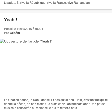
tagada... Et vive la République, vive la France, vive Rantanplan !
Yeah !
Publié le 11/10/2016 à 06:01
Par
Géhèm
Le Chat en pause, le Dahu danse. Et pas qu'un peu. Hein, c'est un truc qui te
donne la pêche, de bon matin ! La suite chez Fanfanchatblanc : Une pause
musicale consacrée au violoncelle qui te remet à neuf.