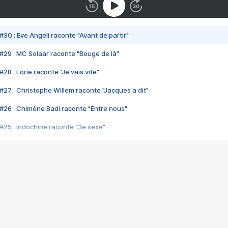
#30 : Eve Angeli raconte "Avant de partir"
#29 : MC Solaar raconte "Bouge de là"
28 : Lorie raconte "Je vais vite"
#27 : Christophe Willem raconte "Jacques a dit"
#26 : Chimène Badi raconte "Entre nous"
#25 : Indochine raconte "3e sexe"
#24 : Zaho raconte "C'est chelou"
#23 : Patrick Bruel raconte "Au café des délices"
#22 : Kyo raconte "Le chemin"
#21 : Nolwenn Leroy raconte "Cassé"
#20 : Patrick Hernandez raconte "Born to be alive"