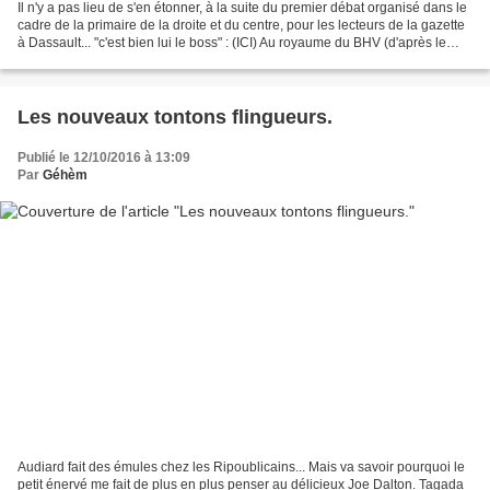
Il n'y a pas lieu de s'en étonner, à la suite du premier débat organisé dans le
cadre de la primaire de la droite et du centre, pour les lecteurs de la gazette
à Dassault... "c'est bien lui le boss" : (ICI) Au royaume du BHV (d'après le
portrait équestre...
Les nouveaux tontons flingueurs.
Publié le 12/10/2016 à 13:09
Par
Géhèm
Audiard fait des émules chez les Ripoublicains... Mais va savoir pourquoi le
petit énervé me fait de plus en plus penser au délicieux Joe Dalton. Tagada