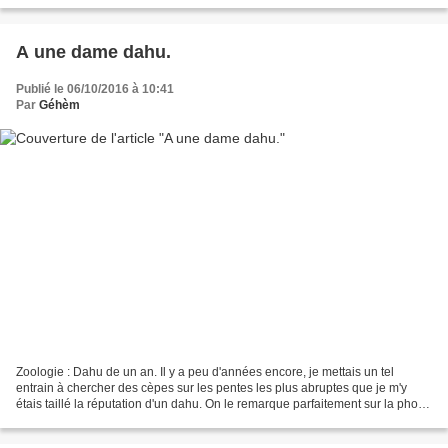
A une dame dahu.
Publié le 06/10/2016 à 10:41
Par
Géhèm
Zoologie : Dahu de un an. Il y a peu d'années encore, je mettais un tel
entrain à chercher des cèpes sur les pentes les plus abruptes que je m'y
étais taillé la réputation d'un dahu. On le remarque parfaitement sur la photo,
à un an déjà mon pied gauche...