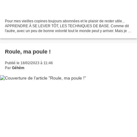
Pour mes vieilles copines toujours abonnées et le plaisir de rester utile...
APPRENDRE À SE LEVER TÔT, LES TECHNIQUES DE BASE. Comme dit
l'autre, avec un peu de bonne volonté tout le monde peut y arriver. Mais je ne
serai pas toujours là. Pensez-y......
Roule, ma poule !
Publié le 18/02/2023 à 11:46
Par
Géhèm