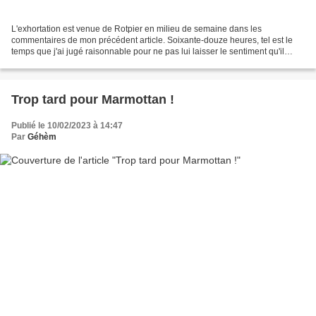
L'exhortation est venue de Rotpier en milieu de semaine dans les
commentaires de mon précédent article. Soixante-douze heures, tel est le
temps que j'ai jugé raisonnable pour ne pas lui laisser le sentiment qu'il
serait aisé de me faire céder à la pression....
Trop tard pour Marmottan !
Publié le 10/02/2023 à 14:47
Par
Géhèm