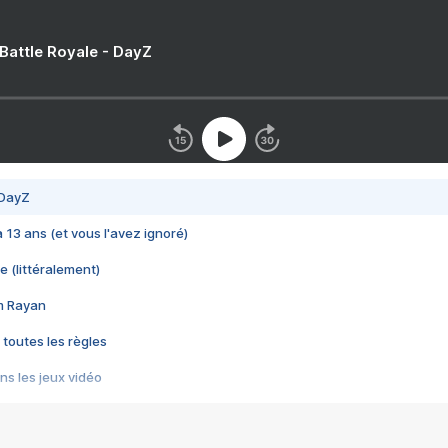
 Battle Royale - DayZ
 DayZ
 a 13 ans (et vous l'avez ignoré)
e (littéralement)
im Rayan
 toutes les règles
s les jeux vidéo
us choquant de Rockstar ? - Le scandale BULLY