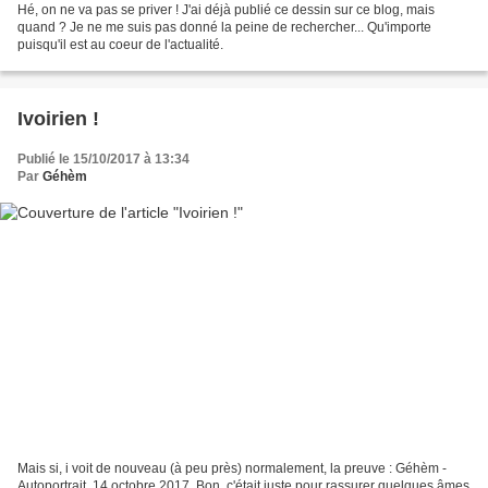
Hé, on ne va pas se priver ! J'ai déjà publié ce dessin sur ce blog, mais
quand ? Je ne me suis pas donné la peine de rechercher... Qu'importe
puisqu'il est au coeur de l'actualité.
Ivoirien !
Publié le 15/10/2017 à 13:34
Par
Géhèm
Mais si, i voit de nouveau (à peu près) normalement, la preuve : Géhèm -
Autoportrait, 14 octobre 2017. Bon, c'était juste pour rassurer quelques âmes