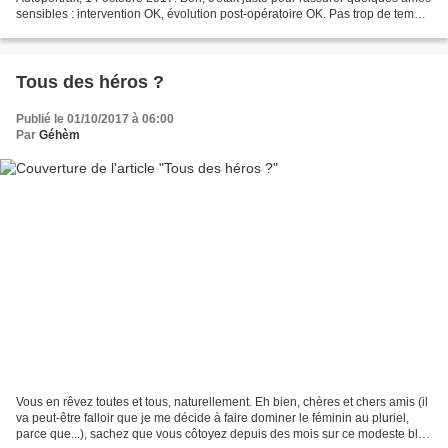
sensibles : intervention OK, évolution post-opératoire OK. Pas trop de temps
à consacrer à la blogo,...
Tous des héros ?
Publié le 01/10/2017 à 06:00
Par
Géhèm
Vous en rêvez toutes et tous, naturellement. Eh bien, chères et chers amis (il
va peut-être falloir que je me décide à faire dominer le féminin au pluriel,
parce que...), sachez que vous côtoyez depuis des mois sur ce modeste blog