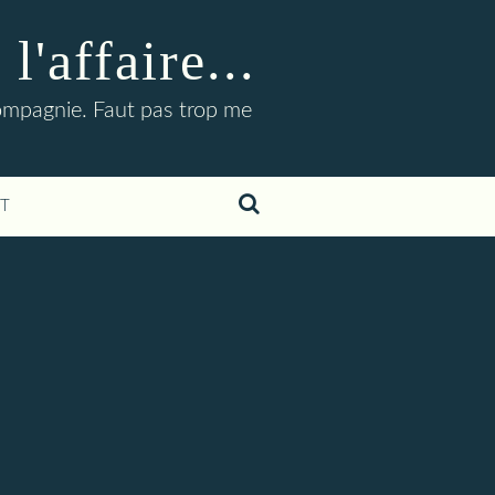
'affaire...
compagnie. Faut pas trop me
T