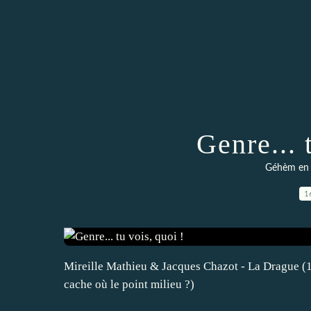
Genre... 
Géhèm en r
1
Mireille Mathieu & Jacques Chazot - La Drague (19
cache où le point milieu ?)