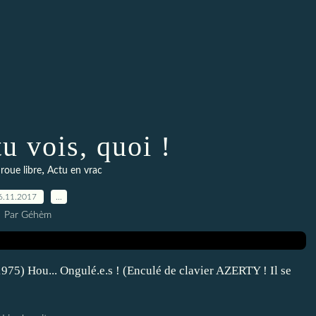
tu vois, quoi !
,
oue libre
Actu en vrac
6.11.2017
…
Par Géhèm
75) Hou... Ongulé.e.s ! (Enculé de clavier AZERTY ! Il se