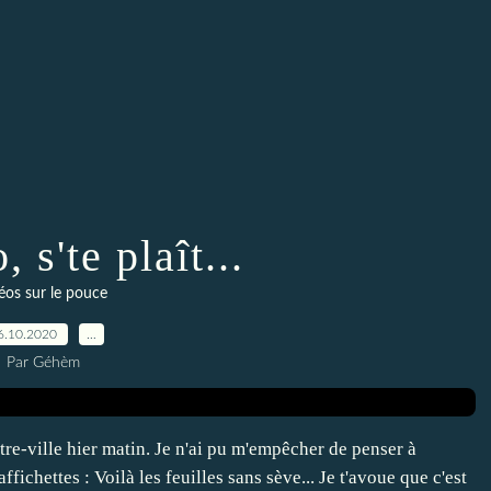
 s'te plaît...
éos sur le pouce
6.10.2020
…
Par Géhèm
re-ville hier matin. Je n'ai pu m'empêcher de penser à
ichettes : Voilà les feuilles sans sève... Je t'avoue que c'est