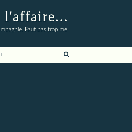
'affaire...
compagnie. Faut pas trop me
T