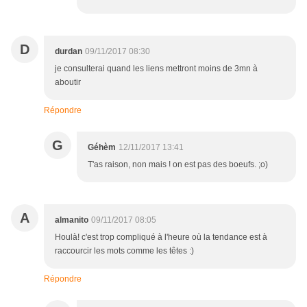
D
durdan
09/11/2017 08:30
je consulterai quand les liens mettront moins de 3mn à
aboutir
Répondre
G
Géhèm
12/11/2017 13:41
T'as raison, non mais ! on est pas des boeufs. ;o)
A
almanito
09/11/2017 08:05
Houlà! c'est trop compliqué à l'heure où la tendance est à
raccourcir les mots comme les têtes :)
Répondre