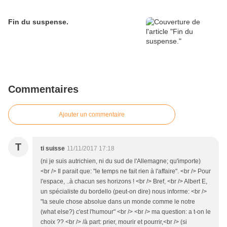
Fin du suspense.
Commentaires
Ajouter un commentaire
T
ti suisse
11/11/2017 17:18
(ni je suis autrichien, ni du sud de l'Allemagne; qu'importe)
<br /> Il parait que: "le temps ne fait rien à l'affaire". <br /> Pour
l'espace, ..à chacun ses horizons ! <br /> Bref, <br /> Albert E,
un spécialiste du bordello (peut-on dire) nous informe: <br />
"la seule chose absolue dans un monde comme le notre
(what else?) c'est l'humour" <br /> <br /> ma question: a t-on le
choix ?? <br /> /à part: prier, mourir et pourrir,<br /> (si