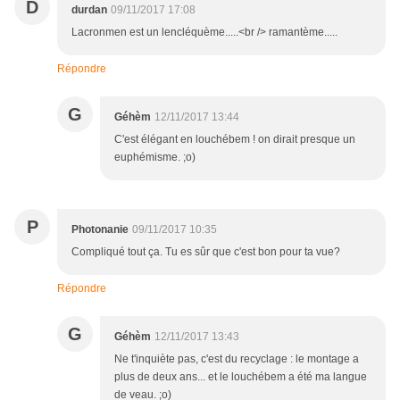
D
durdan
09/11/2017 17:08
Lacronmen est un lencléquème.....<br /> ramantème.....
Répondre
G
Géhèm
12/11/2017 13:44
C'est élégant en louchébem ! on dirait presque un
euphémisme. ;o)
P
Photonanie
09/11/2017 10:35
Compliqué tout ça. Tu es sûr que c'est bon pour ta vue?
Répondre
G
Géhèm
12/11/2017 13:43
Ne t'inquiète pas, c'est du recyclage : le montage a
plus de deux ans... et le louchébem a été ma langue
de veau. ;o)