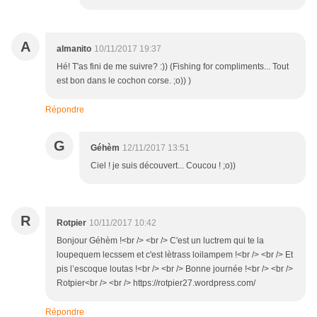
A
almanito
10/11/2017 19:37
Hé! T'as fini de me suivre? :)) (Fishing for compliments... Tout
est bon dans le cochon corse. ;o)) )
Répondre
G
Géhèm
12/11/2017 13:51
Ciel ! je suis découvert... Coucou ! ;o))
R
Rotpier
10/11/2017 10:42
Bonjour Géhèm !<br /> <br /> C'est un luctrem qui te la
loupequem lecssem et c'est lètrass loilampem !<br /> <br /> Et
pis l’escoque loutas !<br /> <br /> Bonne journée !<br /> <br />
Rotpier<br /> <br /> https://rotpier27.wordpress.com/
Répondre