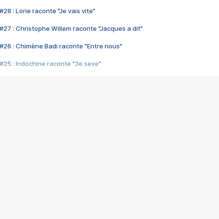
28 : Lorie raconte "Je vais vite"
#27 : Christophe Willem raconte "Jacques a dit"
#26 : Chimène Badi raconte "Entre nous"
#25 : Indochine raconte "3e sexe"
#24 : Zaho raconte "C'est chelou"
#23 : Patrick Bruel raconte "Au café des délices"
#22 : Kyo raconte "Le chemin"
#21 : Nolwenn Leroy raconte "Cassé"
#20 : Patrick Hernandez raconte "Born to be alive"
#19 : Lorie raconte "Près de moi"
#18 : Michael Jones raconte "A nos actes manqués" (avec Jean-Jacque
#17 : Khaled raconte "Aïcha"