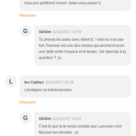
d'aucuns préfèrent 'moisir', faites vous plaisir !)
Répondre
G
Géhèm
12/11/2017 13:55
Tu prends tes aises avec Albert E. ! mais tu n'as pas
tort, l'humour est une des choses qui permet d'ouvrir
une faille entre l'espace et le temps. J'ai répondu à ta
question ? ;o)
L
les Caphys
10/11/2017 20:38
Lénialgem ce lictionnairedoc
Répondre
G
Géhèm
12/11/2017 13:52
C'est là que tu te rends compte que Larousse c'est
fait pour les blondes. ;o)