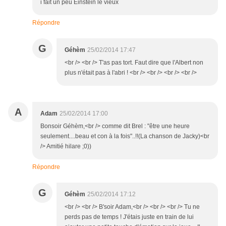
i fait un peu Einstein le vieux
Répondre
G
Géhèm
25/02/2014 17:47
<br /> <br /> T'as pas tort. Faut dire que l'Albert non
plus n'était pas à l'abri ! <br /> <br /> <br /> <br />
A
Adam
25/02/2014 17:00
Bonsoir Géhèm,<br /> comme dit Brel : "être une heure
seulement....beau et con à la fois"..!!(La chanson de Jacky)<br
/> Amitié hilare ;0))
Répondre
G
Géhèm
25/02/2014 17:12
<br /> <br /> B'soir Adam,<br /> <br /> <br /> Tu ne
perds pas de temps ! J'étais juste en train de lui