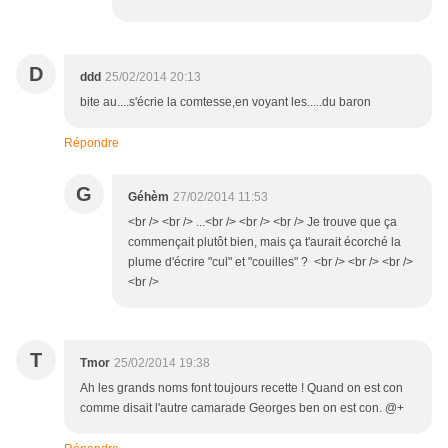
D
ddd
25/02/2014 20:13
bite au....s'écrie la comtesse,en voyant les.....du baron
Répondre
G
Géhèm
27/02/2014 11:53
<br /> <br /> ...<br /> <br /> <br /> Je trouve que ça
commençait plutôt bien, mais ça t'aurait écorché la
plume d'écrire "cul" et "couilles" ? <br /> <br /> <br />
<br />
T
Tmor
25/02/2014 19:38
Ah les grands noms font toujours recette ! Quand on est con
comme disait l'autre camarade Georges ben on est con. @+