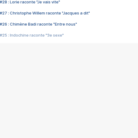
28 : Lorie raconte "Je vais vite"
#27 : Christophe Willem raconte "Jacques a dit"
#26 : Chimène Badi raconte "Entre nous"
#25 : Indochine raconte "3e sexe"
#24 : Zaho raconte "C'est chelou"
#23 : Patrick Bruel raconte "Au café des délices"
#22 : Kyo raconte "Le chemin"
#21 : Nolwenn Leroy raconte "Cassé"
#20 : Patrick Hernandez raconte "Born to be alive"
#19 : Lorie raconte "Près de moi"
#18 : Michael Jones raconte "A nos actes manqués" (avec Jean-Jacque
#17 : Khaled raconte "Aïcha"
#16 : Corneille raconte "Parce qu'on vient de loin"