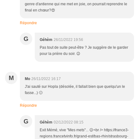
genre d'antienne qui me met en joie, on pourrait reprendre le
final en chœur?😍
Répondre
G
Géhèm
26/11/2022 19:56
Pas tout de suite peut-être ? Je suggère de le garder
pour la prière du soir. 😉
M
Mo
26/11/2022 16:17
J'ai sauté sur Hopla (désolée, il fallait bien que quelqu'un le
fasse...) 🙂
Répondre
G
Géhèm
02/12/2022 08:15
Exit Mémé, vive "Mes mets"... 😉<br /> https://france3-
regions.francetvinfo.fr/grand-est/bas-rhin/strasbourg-