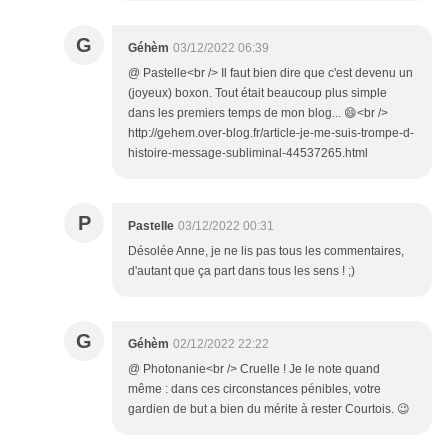
G
Géhèm
03/12/2022 06:39
@ Pastelle<br /> Il faut bien dire que c'est devenu un
(joyeux) boxon. Tout était beaucoup plus simple
dans les premiers temps de mon blog... 😄<br />
http://gehem.over-blog.fr/article-je-me-suis-trompe-d-
histoire-message-subliminal-44537265.html
P
Pastelle
03/12/2022 00:31
Désolée Anne, je ne lis pas tous les commentaires,
d'autant que ça part dans tous les sens ! ;)
G
Géhèm
02/12/2022 22:22
@ Photonanie<br /> Cruelle ! Je le note quand
même : dans ces circonstances pénibles, votre
gardien de but a bien du mérite à rester Courtois. 😉