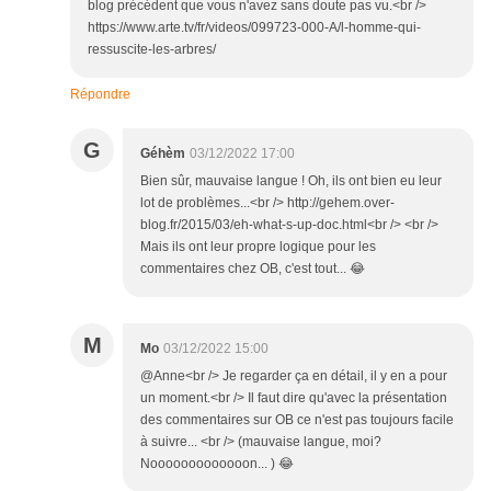
blog précédent que vous n'avez sans doute pas vu.<br />
https://www.arte.tv/fr/videos/099723-000-A/l-homme-qui-
ressuscite-les-arbres/
Répondre
G
Géhèm
03/12/2022 17:00
Bien sûr, mauvaise langue ! Oh, ils ont bien eu leur
lot de problèmes...<br /> http://gehem.over-
blog.fr/2015/03/eh-what-s-up-doc.html<br /> <br />
Mais ils ont leur propre logique pour les
commentaires chez OB, c'est tout... 😂
M
Mo
03/12/2022 15:00
@Anne<br /> Je regarder ça en détail, il y en a pour
un moment.<br /> Il faut dire qu'avec la présentation
des commentaires sur OB ce n'est pas toujours facile
à suivre... <br /> (mauvaise langue, moi?
Nooooooooooooon... ) 😂