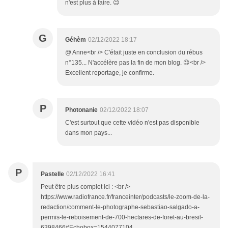
n'est plus à faire. 😉
G
Géhèm
02/12/2022 18:17
@ Anne<br /> C'était juste en conclusion du rébus
n°135... N'accélère pas la fin de mon blog. 😉<br />
Excellent reportage, je confirme.
P
Photonanie
02/12/2022 18:07
C'est surtout que cette vidéo n'est pas disponible
dans mon pays...
P
Pastelle
02/12/2022 16:41
Peut être plus complet ici : <br />
https://www.radiofrance.fr/franceinter/podcasts/le-zoom-de-la-
redaction/comment-le-photographe-sebastiao-salgado-a-
permis-le-reboisement-de-700-hectares-de-foret-au-bresil-
6398466#Echobox=1544077104