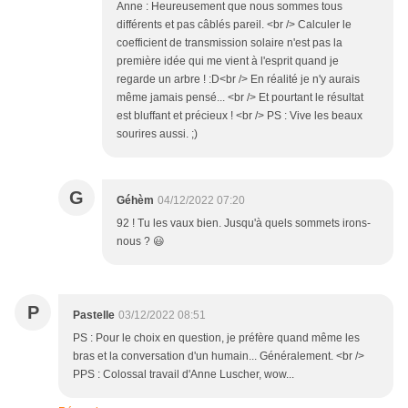
Anne : Heureusement que nous sommes tous
différents et pas câblés pareil. <br /> Calculer le
coefficient de transmission solaire n'est pas la
première idée qui me vient à l'esprit quand je
regarde un arbre ! :D<br /> En réalité je n'y aurais
même jamais pensé... <br /> Et pourtant le résultat
est bluffant et précieux ! <br /> PS : Vive les beaux
sourires aussi. ;)
G
Géhèm
04/12/2022 07:20
92 ! Tu les vaux bien. Jusqu'à quels sommets irons-
nous ? 😃
P
Pastelle
03/12/2022 08:51
PS : Pour le choix en question, je préfère quand même les
bras et la conversation d'un humain... Généralement. <br />
PPS : Colossal travail d'Anne Luscher, wow...