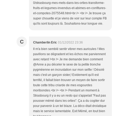
0/strasbourg-mes-mets-dans-les-orties-transforme-
fruits-et-legumes-invendus-et-abimes-en-confitures-
et-compotes-2075548.html<br /> <br /> Je trouve ça
super chouette et je viens de voir sur leur compte FB
qu'ils sont toujours là. Souhaitons-leur longue vie.
C
Chamberlin Eric
01/12/2022 23:36
Il m'a bien semblé sentir vibrer mes auricules ! Mes
pavillons se dégradent et les échos me parviennent
avec retard !<br /> Je me demande bien comment
@Anne a pu déceler le sexe de la petite tronche
pygméenne en incrustation sur mon selfie ! Désolé
mais c'est un garçon sister,! Evidement qu'il est
terrifié, il fallait bien trouver un moyen de faire sortir
toute cette tribu criarde de mes esgourdes
moribondes.<br /> <br /> Pendant un moment à
Strasbourg il y a eu un resto qui s'appelait "Faut pas
pousser mémé dans les orties". Ça a du cogiter dur
pour parvenir à un tel blaze. La déco était drolatique
mais le service lamentable. Exit Mémé, en tout bien