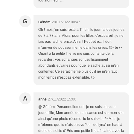
tout honneur ....
G
Géhèm
28/11/2022 00:47
Oh ! moi, j'en suis resté à Tintin, le journal des jeunes
de 7 à 77 ans. Alors, pour les filles, c'est pareil : je ne
fais pas la différence. Ah si ! Peut-être... Il doit
m'arriver de pousser mémé dans les orties. 😎<br />
Quant à la petite fille, je me suis contenté de la
regarder ; vos échanges sont suffisamment
abondants et variés pour que je sache aussi m'en
contenter. Ce serait même plus qu'il ne m'en faut :
mon temps n'est pas extensible. 😉
A
anne
27/11/2022 15:00
@ Géhèm .Personnellement, je ne suis plus une
jeune fille, Mon année de naissance est sur mon site
ainsi qu'une photo récente, tu le sais.<br /> Mais je
m'étonne que tu n'ais pas vu "oeil de lynx" en haut à
droite du selfie d' Eric une petite fille africaine avec la