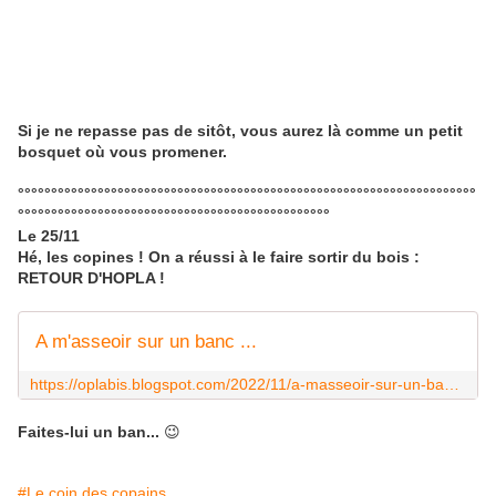
Si je ne repasse pas de sitôt, vous aurez là comme un petit
bosquet où vous promener.
°°°°°°°°°°°°°°°°°°°°°°°°°°°°°°°°°°°°°°°°°°°°°°°°°°°°°°°°°°°°°°°°°°°°°
°°°°°°°°°°°°°°°°°°°°°°°°°°°°°°°°°°°°°°°°°°°°°°°
Le 25/11
Hé, les copines ! On a réussi à le faire sortir du bois :
RETOUR D'HOPLA !
A m'asseoir sur un banc ...
https://oplabis.blogspot.com/2022/11/a-masseoir-sur-un-banc.html
Faites-lui un ban...
😉
#Le coin des copains