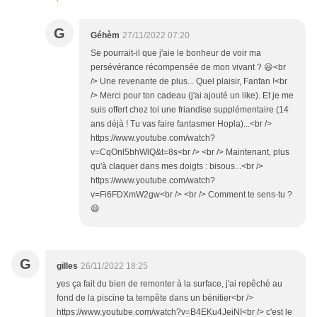
G
Géhèm
27/11/2022 07:20
Se pourrait-il que j'aie le bonheur de voir ma
persévérance récompensée de mon vivant ? 😃<br
/> Une revenante de plus... Quel plaisir, Fanfan !<br
/> Merci pour ton cadeau (j'ai ajouté un like). Et je me
suis offert chez toi une friandise supplémentaire (14
ans déjà ! Tu vas faire fantasmer Hopla)...<br />
https://www.youtube.com/watch?
v=CqOnl5bhWlQ&t=8s<br /> <br /> Maintenant, plus
qu'à claquer dans mes doigts : bisous...<br />
https://www.youtube.com/watch?
v=Fi6FDXmW2gw<br /> <br /> Comment te sens-tu ?
😄
G
gilles
26/11/2022 18:25
yes ça fait du bien de remonter à la surface, j'ai repêché au
fond de la piscine ta tempête dans un bénitier<br />
https://www.youtube.com/watch?v=B4EKu4JeiNI<br /> c'est le