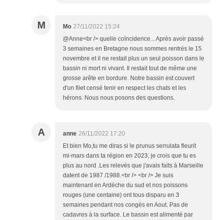
M
Mo
27/11/2022 15:24
@Anne<br /> quelle coïncidence... Après avoir passé
3 semaines en Bretagne nous sommes rentrés le 15
novembre et il ne restait plus un seul poisson dans le
bassin ni mort ni vivant. Il restait tout de même une
grosse arête en bordure. Notre bassin est couvert
d'un filet censé tenir en respect les chats et les
hérons. Nous nous posons des questions.
A
anne
26/11/2022 17:20
Et bien Mo,tu me diras si le prunus serrulata fleurit
mi-mars dans ta région en 2023, je crois que tu es
plus au nord .Les relevés que j'avais faits à Marseille
datent de 1987 /1988.<br /> <br /> Je suis
maintenant en Ardèche du sud et nos poissons
rouges (une centaine) ont tous disparu en 3
semaines pendant nos congés en Aout. Pas de
cadavres à la surface. Le bassin est alimenté par