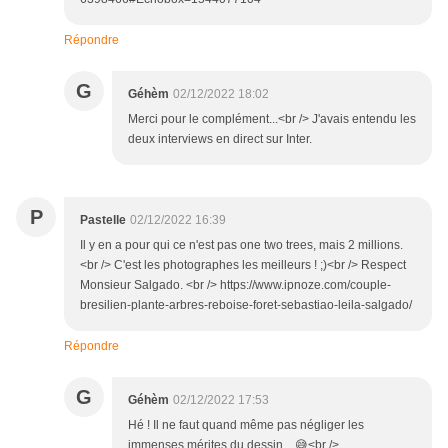
Répondre
G
Géhèm
02/12/2022 18:02
Merci pour le complément...<br /> J'avais entendu les
deux interviews en direct sur Inter.
P
Pastelle
02/12/2022 16:39
Il y en a pour qui ce n'est pas one two trees, mais 2 millions.
<br /> C'est les photographes les meilleurs ! ;)<br /> Respect
Monsieur Salgado. <br /> https://www.ipnoze.com/couple-
bresilien-plante-arbres-reboise-foret-sebastiao-leila-salgado/
Répondre
G
Géhèm
02/12/2022 17:53
Hé ! Il ne faut quand même pas négliger les
immenses mérites du dessin... 😅<br />