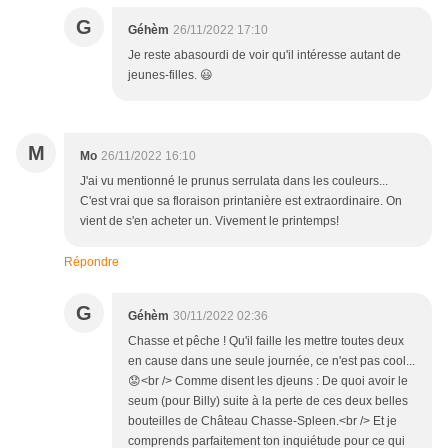
G
Géhèm
26/11/2022 17:10
Je reste abasourdi de voir qu'il intéresse autant de
jeunes-filles. 😃
M
Mo
26/11/2022 16:10
J'ai vu mentionné le prunus serrulata dans les couleurs...
C'est vrai que sa floraison printanière est extraordinaire. On
vient de s'en acheter un. Vivement le printemps!
Répondre
G
Géhèm
30/11/2022 02:36
Chasse et pêche ! Qu'il faille les mettre toutes deux
en cause dans une seule journée, ce n'est pas cool...
😟<br /> Comme disent les djeuns : De quoi avoir le
seum (pour Billy) suite à la perte de ces deux belles
bouteilles de Château Chasse-Spleen.<br /> Et je
comprends parfaitement ton inquiétude pour ce qui