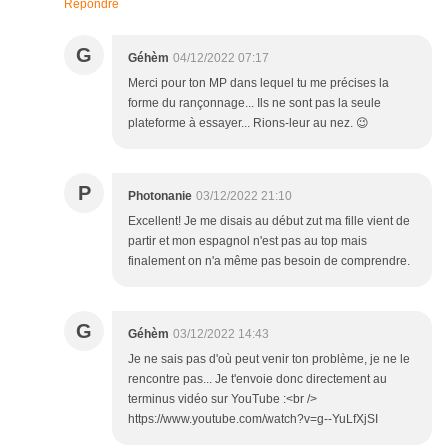
Répondre
G
Géhèm
04/12/2022 07:17
Merci pour ton MP dans lequel tu me précises la
forme du rançonnage... Ils ne sont pas la seule
plateforme à essayer... Rions-leur au nez. 😉
P
Photonanie
03/12/2022 21:10
Excellent! Je me disais au début zut ma fille vient de
partir et mon espagnol n'est pas au top mais
finalement on n'a même pas besoin de comprendre.
G
Géhèm
03/12/2022 14:43
Je ne sais pas d'où peut venir ton problème, je ne le
rencontre pas... Je t'envoie donc directement au
terminus vidéo sur YouTube :<br />
https://www.youtube.com/watch?v=g--YuLfXjSI