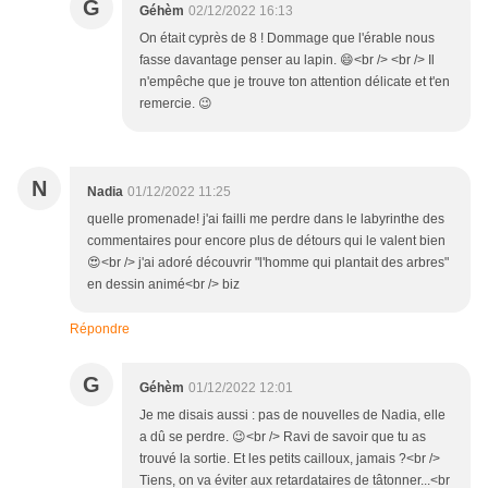
G
Géhèm
02/12/2022 16:13
On était cyprès de 8 ! Dommage que l'érable nous
fasse davantage penser au lapin. 😄<br /> <br /> Il
n'empêche que je trouve ton attention délicate et t'en
remercie. 😉
N
Nadia
01/12/2022 11:25
quelle promenade! j'ai failli me perdre dans le labyrinthe des
commentaires pour encore plus de détours qui le valent bien
😍<br /> j'ai adoré découvrir "l'homme qui plantait des arbres"
en dessin animé<br /> biz
Répondre
G
Géhèm
01/12/2022 12:01
Je me disais aussi : pas de nouvelles de Nadia, elle
a dû se perdre. 😉<br /> Ravi de savoir que tu as
trouvé la sortie. Et les petits cailloux, jamais ?<br />
Tiens, on va éviter aux retardataires de tâtonner...<br