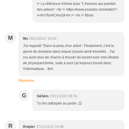
/> La référence d'Anne pour "L'Homme qui plantait
des arbres" :<br /> https://www.youtube.com/watch?
v=Kn7buHCHuQ4<br /> <br /> Bises.
M
Mo
28/11/2022 19:00
J'ai regardé "Dans la peau d'un arbre". Finalement, c'est le
genre de domaine dans lequel j'aurais aimé travailler... J'ai
cru avoir plus de chance à trouver du boulot avec mes études
de physique/chimie, suite à quoi j'ai toujours bossé dans
l'informatique... Bof.
Répondre
G
Géhèm
29/11/2022 08:36
Tu t'es rattrapée au jardin. 😉
R
Rotpier
27/11/2022 10:08