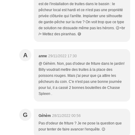
est de l'installation de truites dans le bassin : le
pêcheur local est hardi et ce n'est pas une propriété
privée clôturée qui l'arrête. Implanter une silhouette
de garde-pêche sur la rive ? On voit trop que ce type
de solution ne dissuade même pas les hérons. 😉<br
/> Mettez des piranhas. 😅
A
anne
29/11/2022 17:30
@ Géhèm. Non, pas d'odeur de friture dans le jardin!
Billy voudrait mettre des truites à la place des
poissons rouges. Mais j'ai peur que ça attire les
pêcheurs du coin. C'e n'est pas une bonne journée
pour lui, il a cassé 2 bonnes bouteilles de Chasse
Spleen .
G
Géhèm
28/11/2022 00:56
Pas d'odeur de friture ? Je ne pose la question que
pour tenter de faire avancer l'enquête. 😉