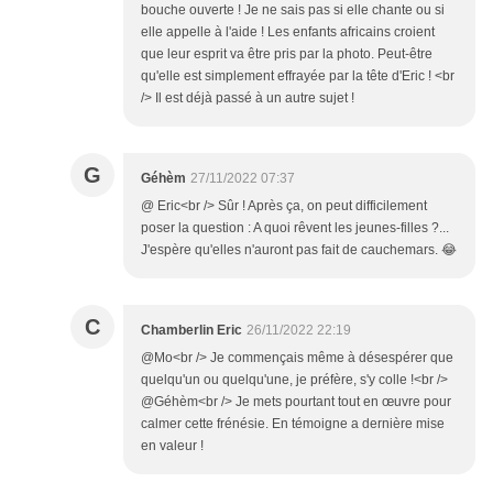
bouche ouverte ! Je ne sais pas si elle chante ou si
elle appelle à l'aide ! Les enfants africains croient
que leur esprit va être pris par la photo. Peut-être
qu'elle est simplement effrayée par la tête d'Eric ! <br
/> Il est déjà passé à un autre sujet !
G
Géhèm
27/11/2022 07:37
@ Eric<br /> Sûr ! Après ça, on peut difficilement
poser la question : A quoi rêvent les jeunes-filles ?...
J'espère qu'elles n'auront pas fait de cauchemars. 😂
C
Chamberlin Eric
26/11/2022 22:19
@Mo<br /> Je commençais même à désespérer que
quelqu'un ou quelqu'une, je préfère, s'y colle !<br />
@Géhèm<br /> Je mets pourtant tout en œuvre pour
calmer cette frénésie. En témoigne a dernière mise
en valeur !