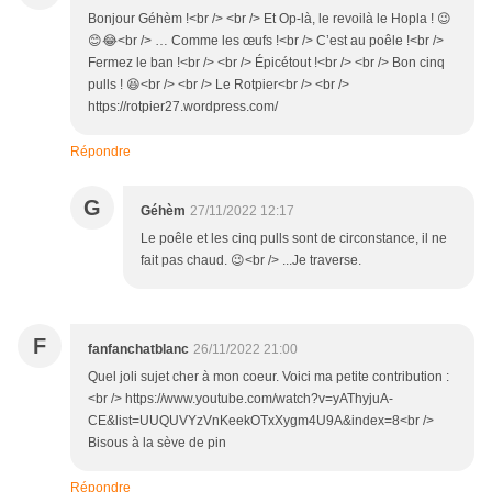
Bonjour Géhèm !<br /> <br /> Et Op-là, le revoilà le Hopla ! 😉
😊😂<br /> … Comme les œufs !<br /> C’est au poêle !<br />
Fermez le ban !<br /> <br /> Épicétout !<br /> <br /> Bon cinq
pulls ! 😆<br /> <br /> Le Rotpier<br /> <br />
https://rotpier27.wordpress.com/
Répondre
G
Géhèm
27/11/2022 12:17
Le poêle et les cinq pulls sont de circonstance, il ne
fait pas chaud. 😉<br /> ...Je traverse.
F
fanfanchatblanc
26/11/2022 21:00
Quel joli sujet cher à mon coeur. Voici ma petite contribution :
<br /> https://www.youtube.com/watch?v=yAThyjuA-
CE&list=UUQUVYzVnKeekOTxXygm4U9A&index=8<br />
Bisous à la sève de pin
Répondre