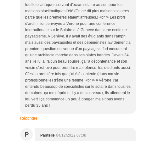
feuilles caduques servant d'écran solaire au sud pour les
maisons bioclimatiques l'été.(On ne dit plus maisons solaires
parce que les premières étaient affreuses.) <br /> Les profs
d'archi m'ont envoyée à Vérone pour une conférence
internationale sur le Solaire et à Genève dans une école de
paysagisme. A Genève, Il y avait des étudiants dans l'amphi
mais aussi des paysagistes et des pépiniéristes. Evidement la
première question est venue d'un paysagiste fort mécontent
qu'une architecte marche dans ses plates bandes. J'avais 34
ans, je lui ai fait un beau sourire, ça l'a décontenancé et son
voisin s'est levé pour prendre ma défense, les étudiants aussi.
C'est la première fois que j'ai été contente (dans ma vie
professionnelle) d'être une femme !<br /> A Vérone, j'ai
entendu beaucoup de spécialistes sur le solaire dans tous les
domaines. ça me déprime, Il y a des cerveaux, ils attendent le
feu vert ! ça commence un peu à bouger, mais nous avons
perdu 35 ans !
Répondre
P
Pastelle
04/12/2022 07:38