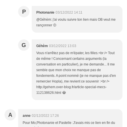
P
Photonanie
03/12/2022 14:11
@Géhèm: j'ai voulu suivre ton lien mais OB veut me
rançonner 🤨
G
Géhèm
03/12/2022 13:03
Vous n'arrêtez pas de m'épater, les filles.<br /> Tout
de même ! Concernant certains arguments (la
conversation en particulier), je me demande... Il me
semble que mon choix ne manque pas de
fondements. A point nommé (je ne manque pas d'en
remercier Hopla), me revient ce souvenir :<br />
http://gehem.over-blog.fr/article-special-mecs-
112138626.html 😂
A
anne
02/12/2022 17:26
Pour Mo,Photonanie et Pastelle :J'avais mis ce lien en fin du