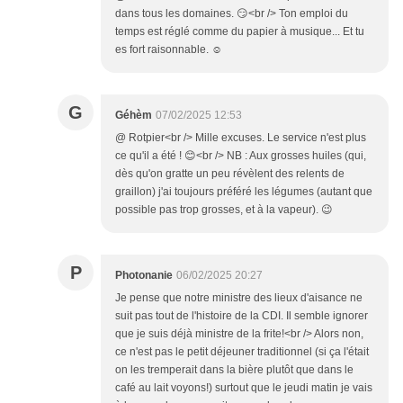
dans tous les domaines. 😏<br /> Ton emploi du
temps est réglé comme du papier à musique... Et tu
es fort raisonnable. ☺️
G
Géhèm
07/02/2025 12:53
@ Rotpier<br /> Mille excuses. Le service n'est plus
ce qu'il a été ! 😊<br /> NB : Aux grosses huiles (qui,
dès qu'on gratte un peu révèlent des relents de
graillon) j'ai toujours préféré les légumes (autant que
possible pas trop grosses, et à la vapeur). 😉
P
Photonanie
06/02/2025 20:27
Je pense que notre ministre des lieux d'aisance ne
suit pas tout de l'histoire de la CDI. Il semble ignorer
que je suis déjà ministre de la frite!<br /> Alors non,
ce n'est pas le petit déjeuner traditionnel (si ça l'était
on les tremperait dans la bière plutôt que dans le
café au lait voyons!) surtout que le jeudi matin je vais