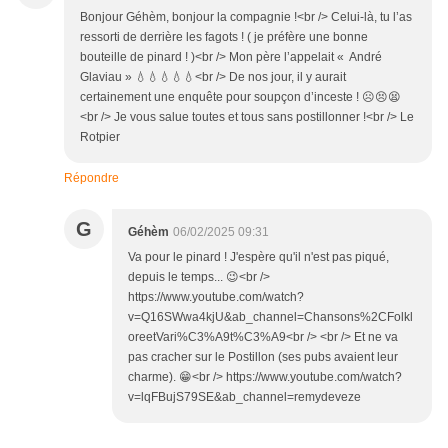
Bonjour Géhèm, bonjour la compagnie !<br /> Celui-là, tu l’as
ressorti de derrière les fagots ! ( je préfère une bonne
bouteille de pinard ! )<br /> Mon père l’appelait « André
Glaviau » 💧💧💧💧💧<br /> De nos jour, il y aurait
certainement une enquête pour soupçon d’inceste ! ☹️😣😫
<br /> Je vous salue toutes et tous sans postillonner !<br /> Le
Rotpier
Répondre
G
Géhèm
06/02/2025 09:31
Va pour le pinard ! J'espère qu'il n'est pas piqué,
depuis le temps... 😉<br />
https://www.youtube.com/watch?
v=Q16SWwa4kjU&ab_channel=Chansons%2CFolkl
oreetVari%C3%A9t%C3%A9<br /> <br /> Et ne va
pas cracher sur le Postillon (ses pubs avaient leur
charme). 😁<br /> https://www.youtube.com/watch?
v=lqFBujS79SE&ab_channel=remydeveze