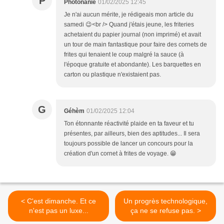
P
Photonanie
01/02/2025 12:45
Je n'ai aucun mérite, je rédigeais mon article du
samedi 😉<br /> Quand j'étais jeune, les friteries
achetaient du papier journal (non imprimé) et avait
un tour de main fantastique pour faire des cornets de
frites qui tenaient le coup malgré la sauce (à
l'époque gratuite et abondante). Les barquettes en
carton ou plastique n'existaient pas.
G
Géhèm
01/02/2025 12:04
Ton étonnante réactivité plaide en ta faveur et tu
présentes, par ailleurs, bien des aptitudes... Il sera
toujours possible de lancer un concours pour la
création d'un cornet à frites de voyage. 😁
< C'est dimanche. Et ce
Un progrès technologique,
n'est pas un luxe...
ça ne se refuse pas. >