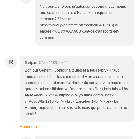
Ne pourrais-je pas m'autoriser cependant au moins
une sous-secrétaire d'Etat aux transports en
commun? 😏<br />
https://www.yves.brette.biz/post/2024/12/31/j-ai-
encore-r%C3%AAv%C3%A9-de-transports-en-
commun
R
Rotpier
04/02/2025 08:41
Bonjour Géhèm ! Bonjour à toutes et à tous !<br /> Il faut
toujours se méfier des cheminots, il y en a certains qui sont
capables de te défoncer l’arriére-train sur une voie reculée de
garage tout en sifflotant « L’arrière-train sifflera trois fois » ! 🚂
🚂 🚂 🚂<br /> <br /> https://www.youtube.com/watch?
v=A0vdW8n1sTU<br /> <br /> Épicétout !<br /> <br /> Le
Ropier, toujours bien sûr ses rails mais qui préférerait être au
sérail !
Répondre