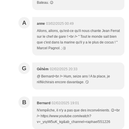
Bateau. 😉
A
anne
03/02/2025 00:49
Allons, allons, qu'est-ce qu'il nous chante Jean Ferrat
sur le chef de gare !:<br /> " Tout le monde sait bien
que c'est dans la marine qu'il y a le plus de cocus ! "
Marcel Pagnol. ;-))
G
Géhèm
02/02/2025 20:33
@ Bernard<br /> Hum, seize ans ! A ta place, je
réfléchirais encore davantage. 😏
B
Bernard
02/02/2025 19:01
N'empêche, il n'y a pas que des inconvénients. 😉<br
/> https://www.youtube.com/watch?
v=_ysyW5uK_kg&ab_channel=raphael551226