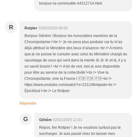
bonjour-la-commodite-44312714.html
R
Rotpier
02/02/2025 08:56
Bonjour Géhém ! Bonjour les honorables menbres de la
Chronopotamie !<br /> Je ne peux plus postuler car tu m’as
déjà attribué le Ministére des lieux d’aisance.<br /> A moins
que je ne puisse le cumuler avec celui du Ministère chargé du
sauvetage de ceux qui sont dans la merde 💩 💩 💩 et là, il y a
un sacré boulot ! <br /> A toi de voir, moi je suis disponible
pour être au service de la collectivité !<br /> Vive la
Chronopotamie, vive la France l 🇫🇷 🇫🇷 🇫🇷<br />
https://www.youtube.com/watch?v=221UWotqwdo<br />
Épicétout !<br /> Le Rotpier
Répondre
G
Géhèm
02/02/2025 12:01
Repos, fier Rotpier ! Je ne voudrais surtout pas te
surcharger. Je suis passé chez toi laisser mes