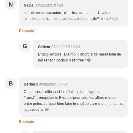
N
Nadia
03/02/2025 07:24
suis devenue casanière, c'est trop demander d'avoir un
ministère des transports amoureux à domicile? ☺️<br /> biz
Répondre
G
Géhèm
03/02/2025 10:40
Et quoi encore ! Dis-moi d'abord si on serait tenu de
laisser son cochon à l'entrée? 😄
B
Bernard
02/02/2025 17:34
Ce qui serait utile c'est la création d'une ligne de
TransChronopotamie Express pour faire les allers-retours
entre potos. Je veux bien faire le chef de gare si on me fournit
la casquette. 😄
Répondre