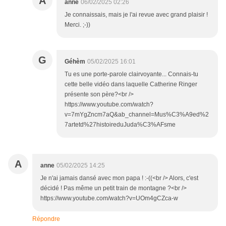
A
anne
06/02/2025 02:26
Je connaissais, mais je l'ai revue avec grand plaisir !
Merci. ;-))
G
Géhèm
05/02/2025 16:01
Tu es une porte-parole clairvoyante... Connais-tu
cette belle vidéo dans laquelle Catherine Ringer
présente son père?<br />
https://www.youtube.com/watch?
v=7mYgZncm7aQ&ab_channel=Mus%C3%A9ed%2
7artetd%27histoireduJuda%C3%AFsme
A
anne
05/02/2025 14:25
Je n'ai jamais dansé avec mon papa ! :-((<br /> Alors, c'est
décidé ! Pas même un petit train de montagne ?<br />
https://www.youtube.com/watch?v=UOm4gCZca-w
Répondre