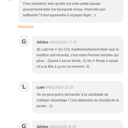
Cher président, telle qu'elle est votre petite équipe
gouvernementale me transporte d'aise. N'est-elle pas
suffisante? Il faut apprendre à voyager léger. ;-)
Répondre
G
Géhèm
04/02/2025 17:15
@ Ludo<br /> En CDI, traditionnellement (bien que la
tradition soit récente), c'est notre Premier ministre qui
pèse... Quand il est en forme. 😏<br /> Reste à savoir
s'il a la tête à ça en ce moment. 🤔
L
Ludo
04/02/2025 12:16
On ne peut guère demander à la candidate de
s'alléger davantage ! Cela dépendra du résultat de la
pesée. :-))
G
Géhèm
04/02/2025 11:01