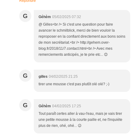
Répondre
G
Géhèm
05/02/2025 07:32
@ Gilles<br /> Si c'est une question pour faire
avancer le schmilblick, merci de bien vouloir la
reproposer en la confiant directement aux bons soins
de mon secrétariat.<br /> http://gehem.over-
blog.fr/2018/11/7.contact.html<br /> Avec mes
remerciements anticipés, je te prie etc... 😊
G
gilles
04/02/2025 21:25
tirer une mousse c'est pas plutôt olé olé? ;-)
G
Géhèm
04/02/2025 17:25
Tout paraît certes aller à vau-l'eau, mais je vais tirer
une petite mousse à la courte paille et, ne t'inquiète
plus de rien, ohé, ohé... 😉