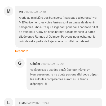
M
Mo
04/02/2025 14:05
Alerte au ministère des transports (mais pas d'allégresse).<br
/> Effectivement, les voies ferrées sont en passe de devenir
navigables. <br /> Ce qui est gênant pour nous car notre billet
de train pour Auray ne nous permet pas de franchir la partie
située entre Rennes et Quimper. Pouvons nous échanger le
coût de cette partie de trajet contre un billet de bateau?
Répondre
G
Géhèm
04/02/2025 17:20
Voilà un cas d'espèce plutôt épineux ! 😀<br />
Heureusement, je ne doute pas que d'ici votre départ
les autorités compétentes auront eu le temps
d'éponger. 😉
L
Ludo
04/02/2025 09:47