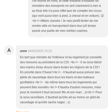
l'on tourne en rond, et cette initiative d'installer un
ministère des transports ne sert clairement à rien si
au final elle n'a pour effet que de compter les cocus
(qui vont aussi bien à pied, à cheval et en voiture). 😉
<br /> Affaire classée ! Je vais plutôt tenter de me
rendre utile en transportant dans leur joli temps
passé une partie de mes vieilles copines.
A
anne
04/02/2025 15:22
En tant que ministre de l'intérieur et du logement je conseille
des mesures au président de la CDI. <br /> - ll va nous falloir
des marins d'eau douce dans toutes les régions de la CDI !
En priorité dans l'Ouest !<br /> - Il faudrait aussi prévoir des
gilets de sauvetage dans tous les trains et des bateaux
gonflables.<br /> - de même dans tous les logements qui
peuvent être inondés.<br /> Il faudra d'autres mesures, mais
pour le moment il faut secourir Mo et son mari. ;-))<br /> Pour
la sous secrétaire, il faudrait qu'elle ait au moins un gilet de
sauvetage et qu'elle sache nager. ;-))