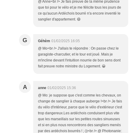
@ Anne<br /> Je fais preuve de la même prudence
que toi pour le vélo et je me félicite tous les jours de
ce qu'aucun Ardéchois bourré n'a encore inventé le
sanglier d'appartement. 😄
G
Géhèm
01/02/2025 16:05
@ Mo<br /> J'allais te répondre : On passe chez le
garagiste-charcutier, et le tour est joué. Mais je
m'incline devant l'intuition nourrie de bon sens dont
fait preuve notre ministre du Logement. 😀
A
anne
01/02/2025 15:36
@ Mo: je suppose que c'est comme les chevaux, on
change de sanglier à chaque auberge !<br /> Je fais
du vélo d'intérieur, parce que le vélo d'extérieur c'est
trop dangereux.Les ardéchois conduisent plus vite
que les marseillais sur les petites routes sinueuses
et si en plus nous rencontrons des sangliers menés
par des ardéchois bourrés ! ;-))<br /> @ Photonanie: