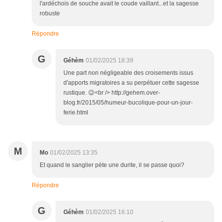
l'ardéchois de souche avait le coude vaillant...et la sagesse
robuste
Répondre
G
Géhèm
01/02/2025 18:39
Une part non négligeable des croisements issus
d'apports migratoires a su perpétuer cette sagesse
rustique. 😉<br /> http://gehem.over-
blog.fr/2015/05/humeur-bucolique-pour-un-jour-
ferie.html
M
Mo
01/02/2025 13:35
Et quand le sanglier pète une durite, il se passe quoi?
Répondre
G
Géhèm
01/02/2025 16:10