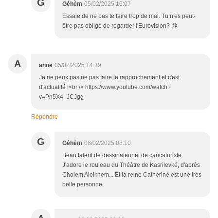
G
Géhèm
05/02/2025 16:07
Essaie de ne pas te faire trop de mal. Tu n'es peut-
être pas obligé de regarder l'Eurovision? 😉
A
anne
05/02/2025 14:39
Je ne peux pas ne pas faire le rapprochement et c'est
d'actualité !<br /> https://www.youtube.com/watch?
v=Pn5X4_JCJgg
Répondre
G
Géhèm
06/02/2025 08:10
Beau talent de dessinateur et de caricaturiste.
J'adore le rouleau du Théâtre de Kasrilevké, d'après
Cholem Aleikhem... Et la reine Catherine est une très
belle personne.