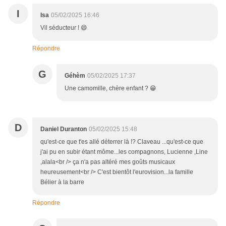
I
Isa
05/02/2025 16:46
Vil séducteur ! 😄
Répondre
G
Géhèm
05/02/2025 17:37
Une camomille, chère enfant ? 😁
D
Daniel Duranton
05/02/2025 15:48
qu'est-ce que t'es allé déterrer là !? Claveau ...qu'est-ce que
j'ai pu en subir étant môme...les compagnons, Lucienne ,Line
,alala<br /> ça n'a pas altéré mes goûts musicaux
heureusement<br /> C'est bientôt l'eurovision...la famille
Bélier à la barre
Répondre