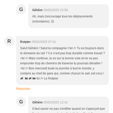
G
Géhèm
05/02/2025 15:58
Ah, mais j'encourage tous les déplacements
(volontaires). 😉
R
Rotpier
05/02/2025 07:41
Salut Géhèm ! Salut la compagnie !<br /> Tu es toujours dans
le domaine du rail ? Ce n’est pas trop duraille comme travail ?
<br /> Mais continue, tu es sur la bonne voie et ne va pas
emprunter trop de chemins de traverse tu pourrais dérailler !
<br /> Bon mercredi toute la journée à tout le monde, y
compris au chef de gare qui, comme chacun le sait, est cocu !
🚞. 🚂 🚞 🚂<br /> Le Rotpier
Répondre
G
Géhèm
05/02/2025 12:41
Il faut savoir ne pas s'entêter quand on s'aperçoit que