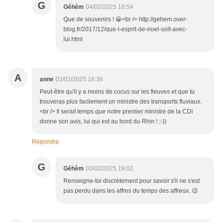
G
Géhèm
04/02/2025 10:54
Que de souvenirs ! 😀<br /> http://gehem.over-
blog.fr/2017/12/que-l-esprit-de-noel-soit-avec-
lui.html
A
anne
03/02/2025 18:36
Peut-être qu'il y a moins de cocus sur les fleuves et que tu
trouveras plus facilement un ministre des transports fluviaux.
<br /> Il serait temps que notre premier ministre de la CDI
donne son avis, lui qui est au bord du Rhin ! ;-))
Répondre
G
Géhèm
03/02/2025 19:02
Renseigne-toi discrètement pour savoir s'il ne s'est
pas perdu dans les affres du temps des affreux. 😉