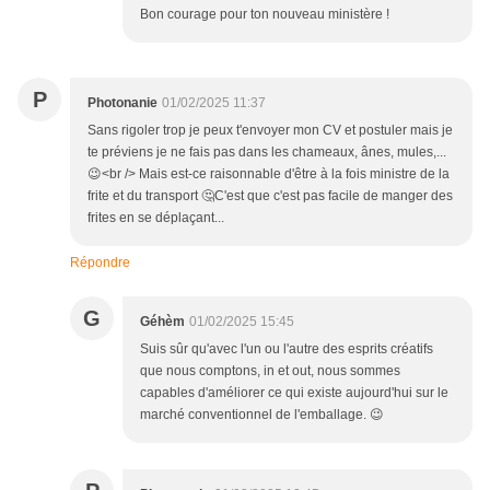
Bon courage pour ton nouveau ministère !
P
Photonanie
01/02/2025 11:37
Sans rigoler trop je peux t'envoyer mon CV et postuler mais je
te préviens je ne fais pas dans les chameaux, ânes, mules,...
😉<br /> Mais est-ce raisonnable d'être à la fois ministre de la
frite et du transport 🤔C'est que c'est pas facile de manger des
frites en se déplaçant...
Répondre
G
Géhèm
01/02/2025 15:45
Suis sûr qu'avec l'un ou l'autre des esprits créatifs
que nous comptons, in et out, nous sommes
capables d'améliorer ce qui existe aujourd'hui sur le
marché conventionnel de l'emballage. 😉