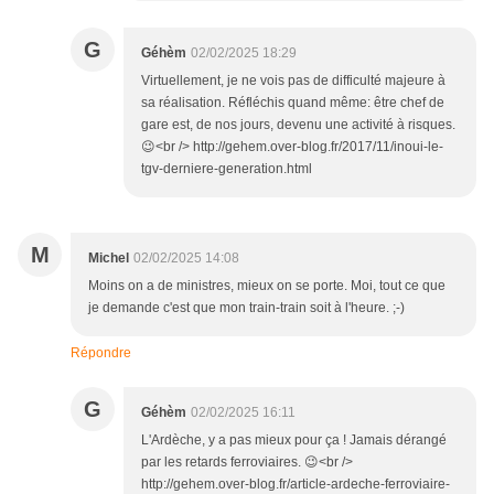
G
Géhèm
02/02/2025 18:29
Virtuellement, je ne vois pas de difficulté majeure à
sa réalisation. Réfléchis quand même: être chef de
gare est, de nos jours, devenu une activité à risques.
😉<br /> http://gehem.over-blog.fr/2017/11/inoui-le-
tgv-derniere-generation.html
M
Michel
02/02/2025 14:08
Moins on a de ministres, mieux on se porte. Moi, tout ce que
je demande c'est que mon train-train soit à l'heure. ;-)
Répondre
G
Géhèm
02/02/2025 16:11
L'Ardèche, y a pas mieux pour ça ! Jamais dérangé
par les retards ferroviaires. 😉<br />
http://gehem.over-blog.fr/article-ardeche-ferroviaire-