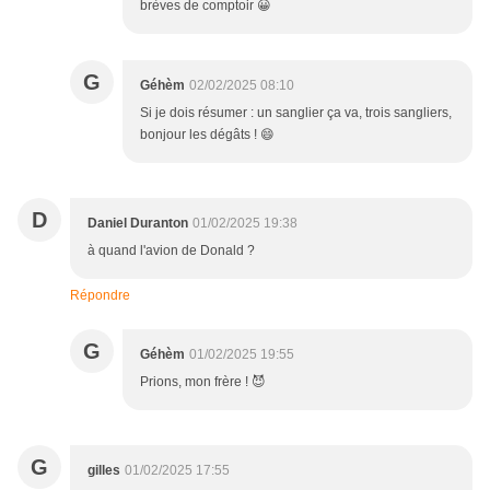
brèves de comptoir 😀
G
Géhèm
02/02/2025 08:10
Si je dois résumer : un sanglier ça va, trois sangliers,
bonjour les dégâts ! 😄
D
Daniel Duranton
01/02/2025 19:38
à quand l'avion de Donald ?
Répondre
G
Géhèm
01/02/2025 19:55
Prions, mon frère ! 😈
G
gilles
01/02/2025 17:55