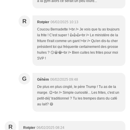
à la gym alors ce serait un peu lourd...
R
Rotpier
06/02/2025 10:13
Coucou Bernadette !<br /> Je vois que tu as toujours
la frite ! C'est super ! 👍👍👍<br /> Le ministère de la
friture t'irait comme un gant !<br /> Qu'en dis-tu cher
président toi qui fréquente certainement des grosse
huiles ? 😏😀😂<br /> Bien cuites les frites pour moi
SVP !
G
Géhèm
06/02/2025 09:48
De plus en plus cinglé, le père Trump ! Tu as de la
marge. 😉<br /> Simple curiosité... Les frites, c'est un
petit-déj' traditionnel ? Tu les trempes dans du café
au lait? 😄
R
Rotpier
06/02/2025 08:24