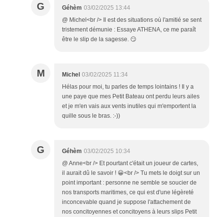
G
Géhèm
03/02/2025 13:44
@ Michel<br /> Il est des situations où l'amitié se sent
tristement démunie : Essaye ATHENA, ce me paraît
être le slip de la sagesse. 😏
M
Michel
03/02/2025 11:34
Hélas pour moi, tu parles de temps lointains ! Il y a
une paye que mes Petit Bateau ont perdu leurs ailes
et je m'en vais aux vents inutiles qui m'emportent la
quille sous le bras. :-))
G
Géhèm
03/02/2025 10:34
@ Anne<br /> Et pourtant c'était un joueur de cartes,
il aurait dû le savoir ! 😀<br /> Tu mets le doigt sur un
point important : personne ne semble se soucier de
nos transports maritimes, ce qui est d'une légèreté
inconcevable quand je suppose l'attachement de
nos concitoyennes et concitoyens à leurs slips Petit