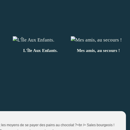
L'Île Aux Enfants.
Mes amis, au secours !
nt les moyens de se payer des pains au chocolat ?<br /> Sales bourgeois !