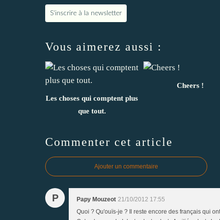
S'inscrire à la newsletter
Vous aimerez aussi :
Cheers !
Les choses qui comptent plus
que tout.
Commenter cet article
Ajouter un commentaire
P
Papy Mouzeot
21/10/2012 17:55
Quoi ? Qu'ouïs-je ? Il reste encore des français qui o