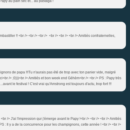
 Papy au pain sec et... au pastaga !
bastiller !! <br /> <br /> <br /> <br /> <br /> <br /> Amitiés confraternelles,
mpignons de papa !!!Tu n'aurais pas été de trop avec ton panier vide, malgré
 ici<br /> ;0)))<br /> Amitiés et bon week end Géhèm<br /> <br /> PS : Papy très
vant le festival ! C'est vrai qu'Amstrong est toujours d'actu, trop fort !!!
> <br /> J'ai l'impression qur j'émerge avant le Papy !<br /> <br /> <br /> Amitiés
 PS : Il y a de la concurrence pour les champignons, cette année ! <br /> <br />