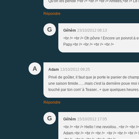
Qu'on les pende !<br /> <br /> <br /> Amitiés,<br /> Le
Répondre
G
Géhèm
23/10/2012 08:13
<br /> <br /> Oh pôvre ! Encore un poivrot à em
Papy.<br /> <br /> <br /> <br />
A
Adam
13/10/2012 09:25
Privé de goûter, il faut que je porte le panier de cha
une saison timide.......mais c'est la dernière poue moi
touché par ton com' à Teaser...+ que quelques heures....a
Répondre
G
Géhèm
15/10/2012 17:05
<br /> <br /> Hello ! me revoilou...<br /> <br /
Adam.<br /> <br /> <br /> <br /> <br /> <br />