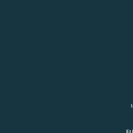
I
Et i