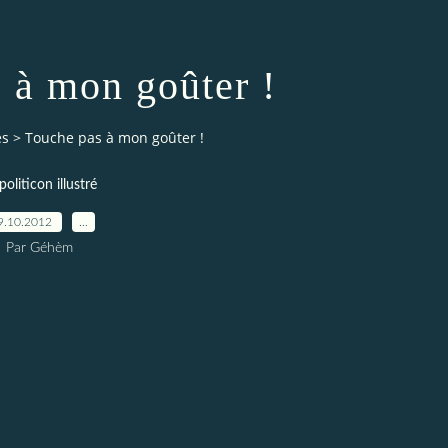
 à mon goûter !
es
>
Touche pas à mon goûter !
politicon illustré
9.10.2012
…
Par Géhèm