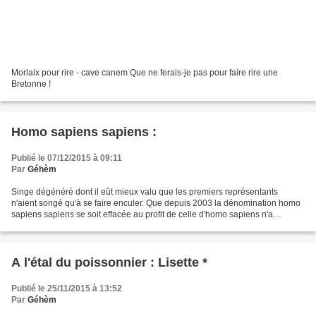
Morlaix pour rire - cave canem Que ne ferais-je pas pour faire rire une
Bretonne !
Homo sapiens sapiens :
Publié le 07/12/2015 à 09:11
Par
Géhèm
Singe dégénéré dont il eût mieux valu que les premiers représentants
n'aient songé qu'à se faire enculer. Que depuis 2003 la dénomination homo
sapiens sapiens se soit effacée au profit de celle d'homo sapiens n'a
apparemment rien changé, mais il se peut...
A l'étal du poissonnier : Lisette *
Publié le 25/11/2015 à 13:52
Par
Géhèm