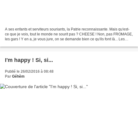
A ses enfants et serviteurs souriants, la Patrie reconnaissante. Mais qu'est-
ce que je vois, tout le monde ne sourit pas ? CHEESE ! Non, pas FROMAGE,
les gars ! Y en a, je vous jure, on se demande bien ce qu'ils font là... Les
amis Caphys nous déflorent...
I'm happy ! Si, si...
Publié le 26/02/2016 à 08:48
Par
Géhèm