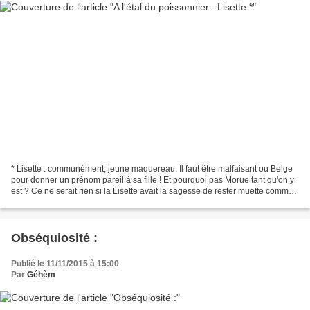
* Lisette : communément, jeune maquereau. Il faut être malfaisant ou Belge
pour donner un prénom pareil à sa fille ! Et pourquoi pas Morue tant qu'on y
est ? Ce ne serait rien si la Lisette avait la sagesse de rester muette comme
une carpe, mais on aime...
Obséquiosité :
Publié le 11/11/2015 à 15:00
Par
Géhèm