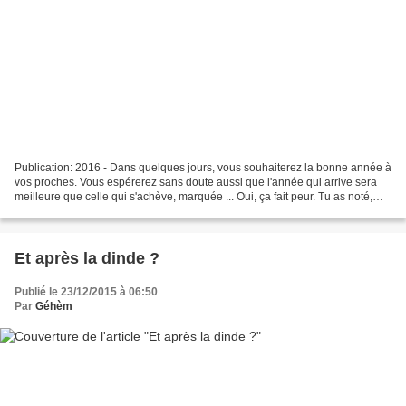
Publication: 2016 - Dans quelques jours, vous souhaiterez la bonne année à
vos proches. Vous espérerez sans doute aussi que l'année qui arrive sera
meilleure que celle qui s'achève, marquée ... Oui, ça fait peur. Tu as noté,
j'en suis certain, une remise...
Et après la dinde ?
Publié le 23/12/2015 à 06:50
Par
Géhèm