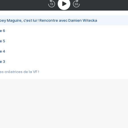
bey Maguire, c'est lui ! Rencontre avec Damien Witecka
e 6
e 5
e 4
e 3
s créatrices de la VF !
e 2
e 1
e Mektoub My Love arrive enfin ! Rencontre avec Shaïn Boumedine et Sal
i : après Toni en famille
elle réalise le bouleversant Dites lui que je l'aime