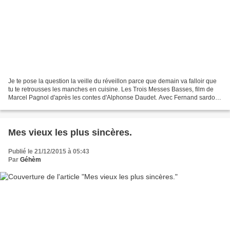
Je te pose la question la veille du réveillon parce que demain va falloir que
tu te retrousses les manches en cuisine. Les Trois Messes Basses, film de
Marcel Pagnol d'après les contes d'Alphonse Daudet. Avec Fernand sardou.
1954. http://www.marcel-pagnol.com C'est...
Mes vieux les plus sincères.
Publié le 21/12/2015 à 05:43
Par
Géhèm