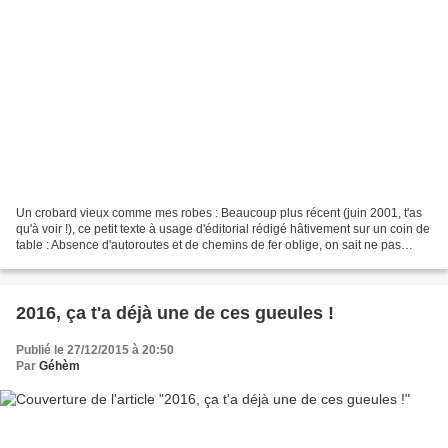
Un crobard vieux comme mes robes : Beaucoup plus récent (juin 2001, t'as
qu'à voir !), ce petit texte à usage d'éditorial rédigé hâtivement sur un coin de
table : Absence d'autoroutes et de chemins de fer oblige, on sait ne pas
pouvoir compter en nos...
2016, ça t'a déjà une de ces gueules !
Publié le 27/12/2015 à 20:50
Par
Géhèm