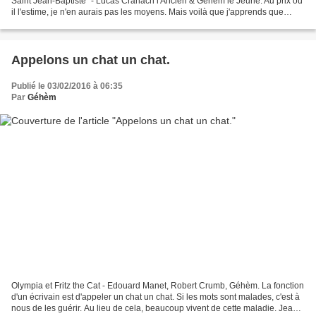
Saint Jean-Baptiste" - Lucas Cranach l'Ancien & Géhèm le Jeune. Au prix où
il l'estime, je n'en aurais pas les moyens. Mais voilà que j'apprends que
notre nouveau Racine sera bientôt...
Appelons un chat un chat.
Publié le 03/02/2016 à 06:35
Par
Géhèm
Olympia et Fritz the Cat - Edouard Manet, Robert Crumb, Géhèm. La fonction
d'un écrivain est d'appeler un chat un chat. Si les mots sont malades, c'est à
nous de les guérir. Au lieu de cela, beaucoup vivent de cette maladie. Jean-