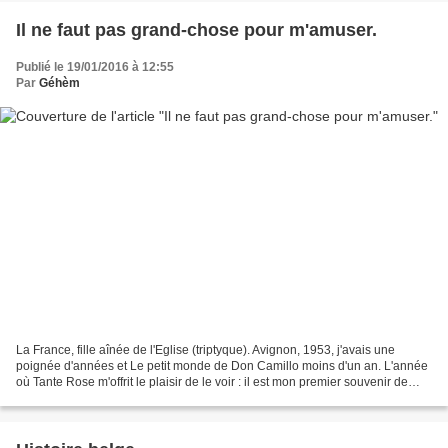
Il ne faut pas grand-chose pour m'amuser.
Publié le 19/01/2016 à 12:55
Par
Géhèm
La France, fille aînée de l'Eglise (triptyque). Avignon, 1953, j'avais une
poignée d'années et Le petit monde de Don Camillo moins d'un an. L'année
où Tante Rose m'offrit le plaisir de le voir : il est mon premier souvenir de
cinéma. Le lendemain, je...