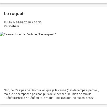
Paul Sartre, Qu'est-ce...
Le roquet.
Publié le 01/02/2016 à 06:30
Par
Géhèm
Non, ce n'est pas de Sarcouillon que je te cause (pas de temps à perdre !)
mais je ne t'empêche pas non plus de le penser. Réunion de famille
(Frédéric Bazille & Géhèm). "Un roquet, tout cynique, ce qui est assez
naturel, allait faire ses besoins sous...