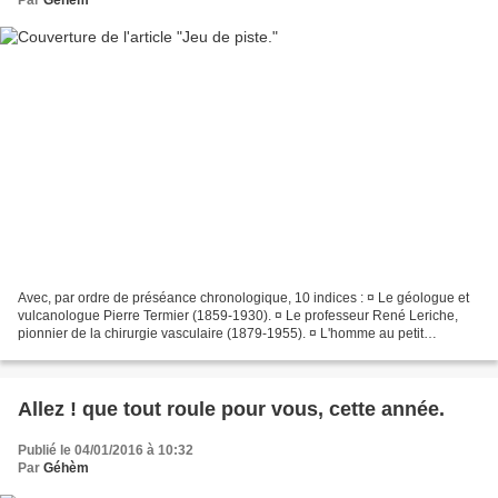
Par
Géhèm
Avec, par ordre de préséance chronologique, 10 indices : ¤ Le géologue et
vulcanologue Pierre Termier (1859-1930). ¤ Le professeur René Leriche,
pionnier de la chirurgie vasculaire (1879-1955). ¤ L'homme au petit
chapeau, Antoine Pinay (1891-1994). ¤...
Allez ! que tout roule pour vous, cette année.
Publié le 04/01/2016 à 10:32
Par
Géhèm