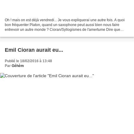
Oh ! mais on est déjà vendredi... Je vous expliquerai une autre fois. A quoi
bon fréquenter Platon, quand un saxophone peut aussi bien nous faire
entrevoir un autre monde ? Cioran/Syllogismes de l'amertume Dire que
certains ne trouvent pas Cioran drôle...
Emil Cioran aurait eu...
Publié le 18/02/2016 à 13:48
Par
Géhèm