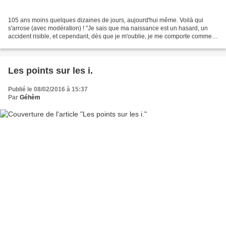
105 ans moins quelques dizaines de jours, aujourd'hui même. Voilà qui
s'arrose (avec modération) ! "Je sais que ma naissance est un hasard, un
accident risible, et cependant, dès que je m'oublie, je me comporte comme si
elle était un événement capital,...
Les points sur les i.
Publié le 08/02/2016 à 15:37
Par
Géhèm